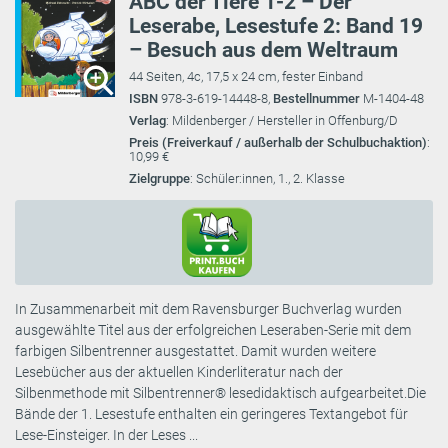
ABC der Tiere 1-2 – Der
Leserabe, Lesestufe 2: Band 19
– Besuch aus dem Weltraum
44 Seiten, 4c, 17,5 x 24 cm, fester Einband
ISBN
978-3-619-14448-8,
Bestellnummer
M-1404-48
Verlag
: Mildenberger / Hersteller in Offenburg/D
Preis (Freiverkauf / außerhalb der Schulbuchaktion)
:
10,99 €
Zielgruppe
: Schüler:innen, 1., 2. Klasse
In Zusammenarbeit mit dem Ravensburger Buchverlag wurden
ausgewählte Titel aus der erfolgreichen Leseraben-Serie mit dem
farbigen Silbentrenner ausgestattet. Damit wurden weitere
Lesebücher aus der aktuellen Kinderliteratur nach der
Silbenmethode mit Silbentrenner® lesedidaktisch aufgearbeitet.Die
Bände der 1. Lesestufe enthalten ein geringeres Textangebot für
Lese-Einsteiger. In der Leses ...