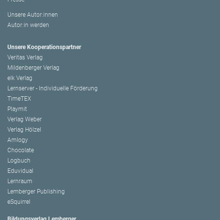
Unsere Autor:innen
Autor:in werden
Unsere Kooperationspartner
Veritas Verlag
Mildenberger Verlag
elk Verlag
Lernserver - Individuelle Förderung
TimeTEX
Playmit
Verlag Weber
Verlag Hölzel
Amlogy
Chocolate
Logbuch
Eduvidual
Lernraum
Lemberger Publishing
eSquirrel
Bildungsverlag Lemberger