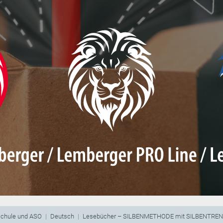
schule und ASO
Deutsch
Lesebücher – SILBENMETHODE mit SILBENTRE