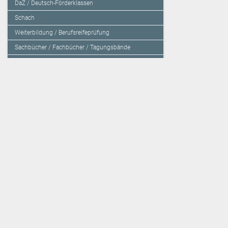
DaZ / Deutsch-Förderklassen
Schach
Weiterbildung / Berufsreifeprüfung
Sachbücher / Fachbücher / Tagungsbände
Herzensbildung / Resilienz / Traumapädagogik
Programmieren mit Kids
Deutschland – Grundschule
Deutschland – Gymnasium
Über den Verlag
Unsere Kooperati
Impressum, AGB und Lieferbestimmungen
Veritas Verlag
Kontakt
Mildenberger Verl
Kundenberatung (E-Mail)
elk Verlag
Auslieferung (Direktbestellung für den Buchhandel)
Lernserver - Indiv
Datenschutzerklärung
TimeTEX
Playmit
Lemberger Blog
Verlag Weber
BVL auf Facebook
Verlag Hölzel