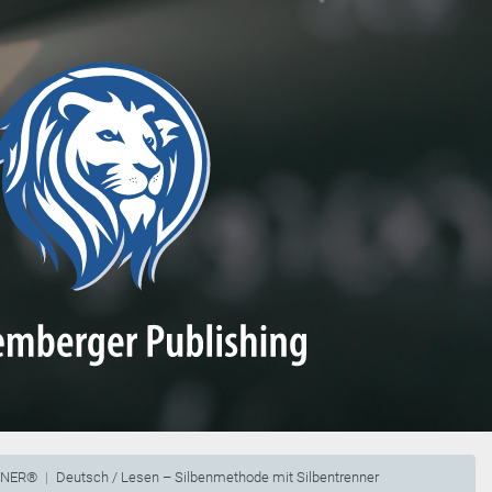
NNER®
Deutsch / Lesen – Silbenmethode mit Silbentrenner