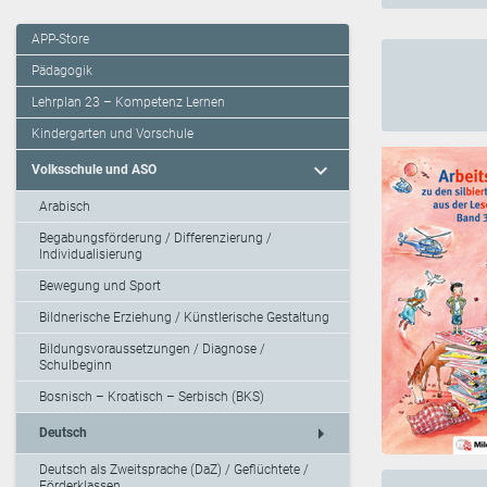
APP-Store
Pädagogik
Lehrplan 23 – Kompetenz Lernen
Kindergarten und Vorschule
expand_more
Volksschule und ASO
Arabisch
Begabungsförderung / Differenzierung /
Individualisierung
Bewegung und Sport
Bildnerische Erziehung / Künstlerische Gestaltung
Bildungsvoraussetzungen / Diagnose /
Schulbeginn
Bosnisch – Kroatisch – Serbisch (BKS)
arrow_right
Deutsch
Deutsch als Zweitsprache (DaZ) / Geflüchtete /
Förderklassen