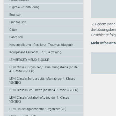
Digitale Grundbildung
Englisch
Französisch
Zu jedem Band l
die Lösungsbeis
Glück
Geschichte folg
Hebräisch
Mehr Infos anz
Herzensbildung I Resilienz I Traumapädagogik
Kompetenz Lernen® – future training
LEMBERGER MEMO-BLÖCKE
LEMI Classic Organizer / Hausübungshefte (ab der
4. Klasse VS/SEK)
LEMI Classic Schularbeitshefte (ab der 4. Klasse
VS/SEK)
LEMI Classic Schulhefte (ab der 4. Klasse VS/SEK)
LEMI Classic Vokabelhefte (ab der 4. Klasse
VS/SEK)
LEMI Hausaufgabenhefte / Organizer (VS)