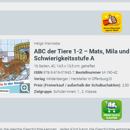
Helge Weinrebe
ABC der Tiere 1-2 – Mats, Mila und 
Schwierigkeitsstufe A
16 Seiten, 4C, 14,5 x 13,5 cm, geheftet
ISBN
978-3-619-01942-7,
Bestellnummer
M-190-42
Verlag
: Mildenberger / Hersteller in Offenburg/D
Preis (Freiverkauf / außerhalb der Schulbuchaktion)
: 2,50
Zielgruppe
: Schüler:innen, 1., 2. Klasse
nen die gleiche Geschichte kennen. Jedes Kind kann die Geschichte entspre