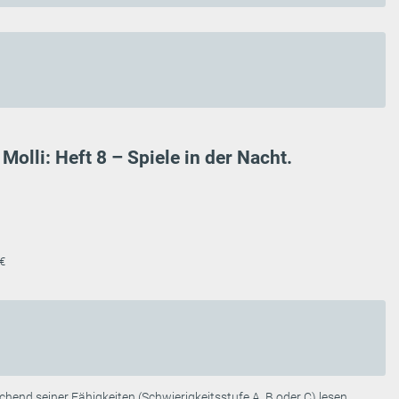
Molli: Heft 8 – Spiele in der Nacht.
 €
chend seiner Fähigkeiten (Schwierigkeitsstufe A, B oder C) lesen.