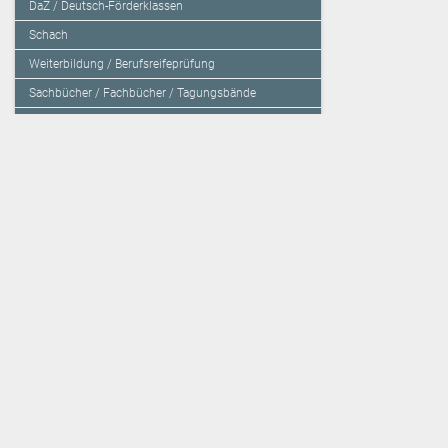
DaZ / Deutsch-Förderklassen
Schach
Weiterbildung / Berufsreifeprüfung
Sachbücher / Fachbücher / Tagungsbände
Herzensbildung / Resilienz / Traumapädagogik
Programmieren mit Kids
Deutschland – Grundschule
Deutschland – Gymnasium
Über den Verlag
Unsere Kooperati
Impressum, AGB und Lieferbestimmungen
Veritas Verlag
Kontakt
Mildenberger Verl
Kundenberatung (E-Mail)
elk Verlag
Auslieferung (Direktbestellung für den Buchhandel)
Lernserver - Indiv
Datenschutzerklärung
TimeTEX
Playmit
Lemberger Blog
Verlag Weber
BVL auf Facebook
Verlag Hölzel