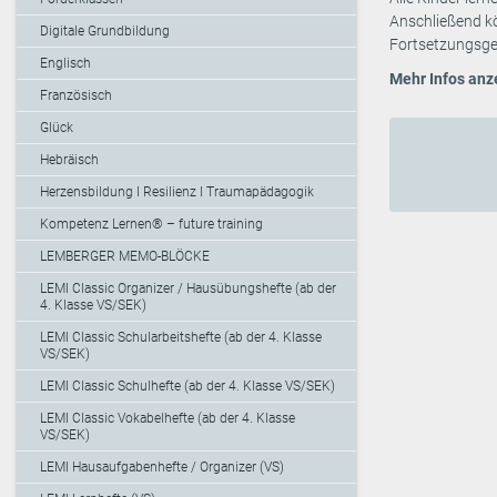
Anschließend kö
Digitale Grundbildung
Fortsetzungsges
Englisch
Mehr Infos anz
Französisch
Glück
Hebräisch
Herzensbildung I Resilienz I Traumapädagogik
Kompetenz Lernen® – future training
LEMBERGER MEMO-BLÖCKE
LEMI Classic Organizer / Hausübungshefte (ab der
4. Klasse VS/SEK)
LEMI Classic Schularbeitshefte (ab der 4. Klasse
VS/SEK)
LEMI Classic Schulhefte (ab der 4. Klasse VS/SEK)
LEMI Classic Vokabelhefte (ab der 4. Klasse
VS/SEK)
LEMI Hausaufgabenhefte / Organizer (VS)