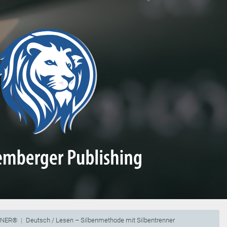
NNER®
Deutsch / Lesen – Silbenmethode mit Silbentrenner