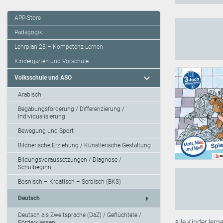
APP-Store
Pädagogik
Lehrplan 23 – Kompetenz Lernen
Kindergarten und Vorschule
expand_more
Volksschule und ASO
Arabisch
Begabungsförderung / Differenzierung /
Individualisierung
Bewegung und Sport
Bildnerische Erziehung / Künstlerische Gestaltung
Bildungsvoraussetzungen / Diagnose /
Schulbeginn
Bosnisch – Kroatisch – Serbisch (BKS)
arrow_right
Deutsch
Deutsch als Zweitsprache (DaZ) / Geflüchtete /
Alle Kinder ler
Förderklassen