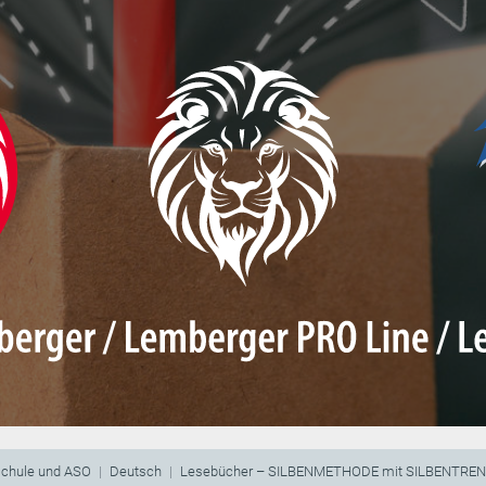
schule und ASO
Deutsch
Lesebücher – SILBENMETHODE mit SILBENTRE