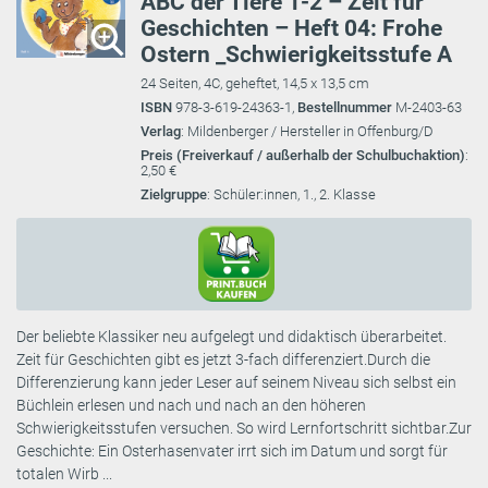
ABC der Tiere 1-2 – Zeit für
Geschichten – Heft 04: Frohe
Ostern _Schwierigkeitsstufe A
24 Seiten, 4C, geheftet, 14,5 x 13,5 cm
ISBN
978-3-619-24363-1,
Bestellnummer
M-2403-63
Verlag
: Mildenberger / Hersteller in Offenburg/D
Preis (Freiverkauf / außerhalb der Schulbuchaktion)
:
2,50 €
Zielgruppe
: Schüler:innen, 1., 2. Klasse
Der beliebte Klassiker neu aufgelegt und didaktisch überarbeitet.
Zeit für Geschichten gibt es jetzt 3-fach differenziert.Durch die
Differenzierung kann jeder Leser auf seinem Niveau sich selbst ein
Büchlein erlesen und nach und nach an den höheren
Schwierigkeitsstufen versuchen. So wird Lernfortschritt sichtbar.Zur
Geschichte: Ein Osterhasenvater irrt sich im Datum und sorgt für
totalen Wirb ...