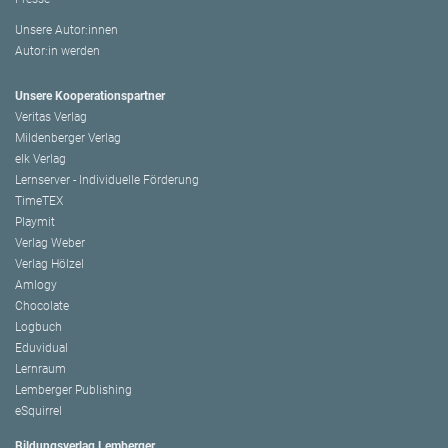
Unsere Autor:innen
Autor:in werden
Unsere Kooperationspartner
Veritas Verlag
Mildenberger Verlag
elk Verlag
Lernserver - Individuelle Förderung
TimeTEX
Playmit
Verlag Weber
Verlag Hölzel
Amlogy
Chocolate
Logbuch
Eduvidual
Lernraum
Lemberger Publishing
eSquirrel
Bildungsverlag Lemberger