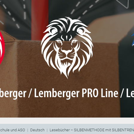
schule und ASO
Deutsch
Lesebücher – SILBENMETHODE mit SILBENTRE