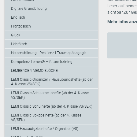
Leser auf seine
Digitale Grundbildung
sichtbar.Zur Ges
Englisch
Mehr Infos anz
Französisch
Glück
Hebräisch
Herzensbildung I Resilienz I Traumapädagogik
Kompetenz Lernen® – future training
LEMBERGER MEMO-BLÖCKE
LEMI Classic Organizer / Hausübungshefte (ab der
4. Klasse VS/SEK)
LEMI Classic Schularbeitshefte (ab der 4. Klasse
VS/SEK)
LEMI Classic Schulhefte (ab der 4. Klasse VS/SEK)
LEMI Classic Vokabelhefte (ab der 4. Klasse
VS/SEK)
LEMI Hausaufgabenhefte / Organizer (VS)