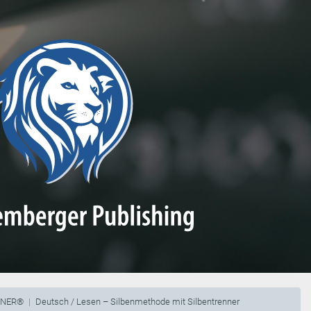
NNER®
Deutsch / Lesen – Silbenmethode mit Silbentrenner