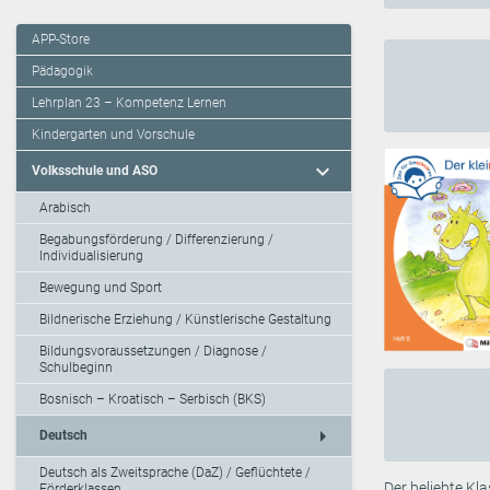
APP-Store
Pädagogik
Lehrplan 23 – Kompetenz Lernen
Kindergarten und Vorschule
expand_more
Volksschule und ASO
Arabisch
Begabungsförderung / Differenzierung /
Individualisierung
Bewegung und Sport
Bildnerische Erziehung / Künstlerische Gestaltung
Bildungsvoraussetzungen / Diagnose /
Schulbeginn
Bosnisch – Kroatisch – Serbisch (BKS)
arrow_right
Deutsch
Deutsch als Zweitsprache (DaZ) / Geflüchtete /
Der beliebte Kla
Förderklassen