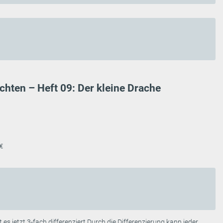
ichten – Heft 09: Der kleine Drache
 €
 es jetzt 3-fach differenziert.Durch die Differenzierung kann jeder