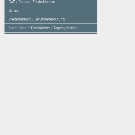
DaZ / Deutsch-Förderklassen
Schach
Weiterbildung / Berufsreifeprüfung
Sachbücher / Fachbücher / Tagungsbände
Herzensbildung / Resilienz / Traumapädagogik
Programmieren mit Kids
Deutschland – Grundschule
Deutschland – Gymnasium
Über den Verlag
Unsere Kooperati
Impressum, AGB und Lieferbestimmungen
Veritas Verlag
Kontakt
Mildenberger Verl
Kundenberatung (E-Mail)
elk Verlag
Auslieferung (Direktbestellung für den Buchhandel)
Lernserver - Indiv
Datenschutzerklärung
TimeTEX
Playmit
Lemberger Blog
Verlag Weber
BVL auf Facebook
Verlag Hölzel