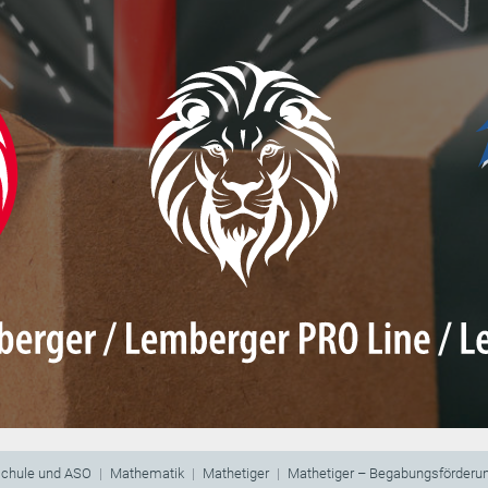
schule und ASO
Mathematik
Mathetiger
Mathetiger – Begabungsförderun