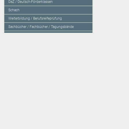
DaZ / Deutsch-Förderklassen
Schach
Weiterbildung / Berufsreifeprüfung
Sachbücher / Fachbücher / Tagungsbände
Herzensbildung / Resilienz / Traumapädagogik
Programmieren mit Kids
Deutschland – Grundschule
Deutschland – Gymnasium
Über den Verlag
Unsere Kooperati
Impressum, AGB und Lieferbestimmungen
Veritas Verlag
Kontakt
Mildenberger Verl
Kundenberatung (E-Mail)
elk Verlag
Auslieferung (Direktbestellung für den Buchhandel)
Lernserver - Indiv
Datenschutzerklärung
TimeTEX
Playmit
Lemberger Blog
Verlag Weber
BVL auf Facebook
Verlag Hölzel