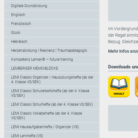
Digitale Grundbildung
Englisch
Französisch
Im Vordergrund 
Glück
der Regel sinnl
Bezug. Gleichze
Hebräisch
Herzensbildung I Resilienz I Traumapädagogik
Mehr Infos anz
Kompetenz Lernen® – future training
Downloads und
LEMBERGER MEMO-BLÖCKE
LEMI Classic Organizer / Hausübungshefte (ab der
4. Klasse VS/SEK)
LEMI Classic Schularbeitshefte (ab der 4. Klasse
VS/SEK)
LEMI Classic Schulhefte (ab der 4. Klasse VS/SEK)
LEMI Classic Vokabelhefte (ab der 4. Klasse
VS/SEK)
LEMI Hausaufgabenhefte / Organizer (VS)
LEMI Lernhefte (VS)