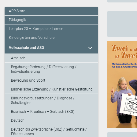
APP-Store
Pädagogik
Lehrplan 23 – Kompetenz Lernen
Kindergarten und Vorschule
expand_more
Volksschule und ASO
Arabisch
Begabungsförderung / Differenzierung /
Individualisierung
Bewegung und Sport
Bildnerische Erziehung / Künstlerische Gestaltung
Bildungsvoraussetzungen / Diagnose /
Schulbeginn
Bosnisch – Kroatisch – Serbisch (BKS)
Deutsch
Deutsch als Zweitsprache (DaZ) / Geflüchtete /
Förderklassen