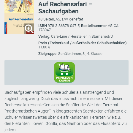
Auf Rechensafari –
Sachaufgaben
48 Seiten, A5, s/w, geheftet
ISBN
978-3-86878-047-5,
Bestellnummer
VS-CA-
178047
Verlag
: Care-Line / Hersteller in Stamsried/D
Preis (Freiverkauf / außerhalb der Schulbuchaktion)
:
11,80 €
Zielgruppe
: Schüler:innen, 3., 4. Klasse
Sachaufgaben empfinden viele Schüler als anstrengend und
zugleich langweilig. Doch das muss nicht mehr so sein. Mit dieser
Rechensafari erschließen sich die Schüler die Welt der Tiere mit
“mathematischen Augen“.In kindgerechten Sachtexten erfahren die
Schüler Wissenswertes über die afrikanischen Tierarten, wie z.B.
den Elefanten, Löwen, Gorilla, das Nashorn oder das Flusspferd. Zu
jedem ...