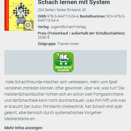
Schach lernen mit System
224 Seiten, fester Einband, 4C
ISBN
978-3-944710-04-4,
Bestellnummer
SCH-978-3-
944710-04-4
Verlag
: JugendSchachVerlag
Preis (Freiverkauf / außerhalb der Schulbuchaktion)
:
25,80 €
Zielgruppe
: Trainer:innen
Viele Schachfreunde möchten sich verbessern, mehr vom Spiel
verstehen,mitreden können, öfter gewinnen. Aber wie, was tun? Die
meistenSchachbücher richten sich an schon weit Fortgeschrittene
und derSchachlaie kann nicht durchschauen, was ihm hilft und was
er braucht.Der Autor, FM Martin Weteschnik, hat Schach erst spät
gelernt, aberdennoch durch systematisches Vorgehen
Meisterstärke err ...
Mehr Infos anzeigen