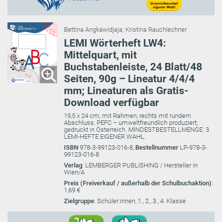
Bettina Angkawidjaja
;
Kristina Rauchlechner
LEMI Wörterheft LW4:
Mittelquart, mit
Buchstabenleiste, 24 Blatt/48
Seiten, 90g – Lineatur 4/4/4
mm; Lineaturen als Gratis-
Download verfügbar
19,5 x 24 cm; mit Rahmen, rechts mit rundem
Abschluss; PEFC – umweltfreundlich produziert;
gedruckt in Österreich. MINDESTBESTELLMENGE: 3
LEMI-HEFTE EIGENER WAHL.
ISBN
978-3-99123-016-8,
Bestellnummer
LP-978-3-
99123-016-8
Verlag
: LEMBERGER PUBLISHING / Hersteller in
Wien/A
Preis (Freiverkauf / außerhalb der Schulbuchaktion)
:
1,69 €
Zielgruppe
: Schüler:innen, 1., 2., 3., 4. Klasse