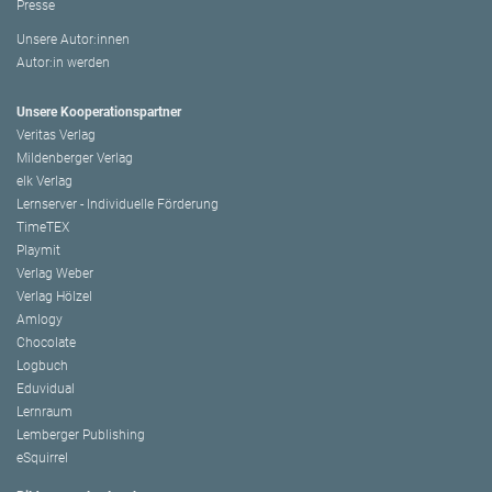
Presse
Unsere Autor:innen
Autor:in werden
Unsere Kooperationspartner
Veritas Verlag
Mildenberger Verlag
elk Verlag
Lernserver - Individuelle Förderung
TimeTEX
Playmit
Verlag Weber
Verlag Hölzel
Amlogy
Chocolate
Logbuch
Eduvidual
Lernraum
Lemberger Publishing
eSquirrel