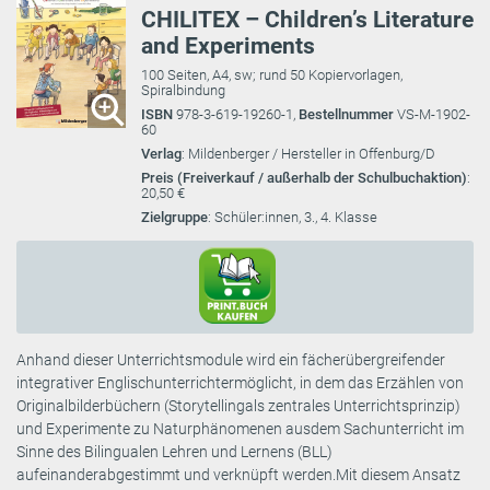
CHILITEX – Children’s Literature
and Experiments
100 Seiten, A4, sw; rund 50 Kopiervorlagen,
Spiralbindung
ISBN
978-3-619-19260-1,
Bestellnummer
VS-M-1902-
60
Verlag
: Mildenberger / Hersteller in Offenburg/D
Preis (Freiverkauf / außerhalb der Schulbuchaktion)
:
20,50 €
Zielgruppe
: Schüler:innen, 3., 4. Klasse
Anhand dieser Unterrichtsmodule wird ein fächerübergreifender
integrativer Englischunterrichtermöglicht, in dem das Erzählen von
Originalbilderbüchern (Storytellingals zentrales Unterrichtsprinzip)
und Experimente zu Naturphänomenen ausdem Sachunterricht im
Sinne des Bilingualen Lehren und Lernens (BLL)
aufeinanderabgestimmt und verknüpft werden.Mit diesem Ansatz