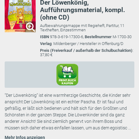
Der Löwenkönig,
Aufführungsmaterial, kompl.
(ohne CD)
Aufbewahrungsmappe mit Regieheft, Partitur, 11
Textheften, Einzestimmen
ISBN
978-3-619-17300-6,
Bestellnummer
M-1700-30
Verlag
: Mildenberger / Hersteller in Offenburg/D
Preis (Freiverkauf / außerhalb der Schulbuchaktion)
:
37,80 €
“Der Löwenkönig“ ist eine warmherzige Geschichte, die Kinder sehr
anspricht:Der Löwenkönig ist ein echter Pascha. Er ist faul und
gefräßig, er läßt sich bedienen und hält sich für den Größten und
Schönsten in der ganzen Steppe. Die Löwenkinder sind da ganz
anderer Ansicht! Sie sind ziemlich genervt von ihrem Boss und
müssen sich daher etwas einfallen lassen, um aus dem egoistisc ...
Mehr Infos anzeigen