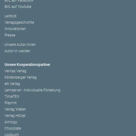
BVL auf Facebook
BVL auf Youtube
Leitbild
Verlagsgeschichte
Innovationen
Presse
Unsere Autor:innen
Autor:in werden
Unsere Kooperationspartner
Veritas Verlag
Mildenberger Verlag
elk Verlag
Lernserver - Individuelle Förderung
TimeTEX
Playmit
Verlag Weber
Verlag Hölzel
Amlogy
Chocolate
Logbuch