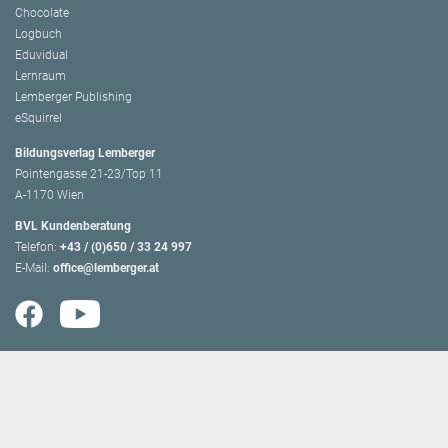
Chocolate
Logbuch
Eduvidual
Lernraum
Lemberger Publishing
eSquirrel
Bildungsverlag Lemberger
Pointengasse 21-23/Top 11
A-1170 Wien
BVL Kundenberatung
Telefon:
+43 / (0)650 / 33 24 997
E-Mail:
office@lemberger.at