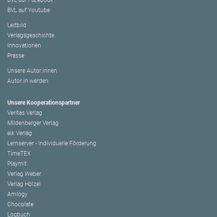
BVL auf Facebook
BVL auf Youtube
Leitbild
Verlagsgeschichte
Innovationen
Presse
Unsere Autor:innen
Autor:in werden
Unsere Kooperationspartner
Veritas Verlag
Mildenberger Verlag
elk Verlag
Lernserver - Individuelle Förderung
TimeTEX
Playmit
Verlag Weber
Verlag Hölzel
Amlogy
Chocolate
Logbuch