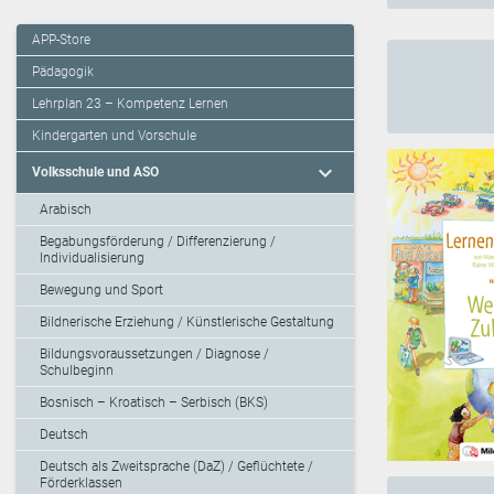
APP-Store
Pädagogik
Lehrplan 23 – Kompetenz Lernen
Kindergarten und Vorschule
expand_more
Volksschule und ASO
Arabisch
Begabungsförderung / Differenzierung /
Individualisierung
Bewegung und Sport
Bildnerische Erziehung / Künstlerische Gestaltung
Bildungsvoraussetzungen / Diagnose /
Schulbeginn
Bosnisch – Kroatisch – Serbisch (BKS)
Deutsch
Deutsch als Zweitsprache (DaZ) / Geflüchtete /
Förderklassen