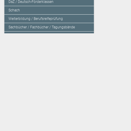
DaZ / Deutsch-Förderklassen
Schach
Weiterbildung / Berufsreifeprüfung
Sachbücher / Fachbücher / Tagungsbände
Herzensbildung / Resilienz / Traumapädagogik
Programmieren mit Kids
Deutschland – Grundschule
Deutschland – Gymnasium
Über den Verlag
Unsere Kooperati
Impressum, AGB und Lieferbestimmungen
Veritas Verlag
Kontakt
Mildenberger Verl
Kundenberatung (E-Mail)
elk Verlag
Auslieferung (Direktbestellung für den Buchhandel)
Lernserver - Indiv
Datenschutzerklärung
TimeTEX
Playmit
Lemberger Blog
Verlag Weber
BVL auf Facebook
Verlag Hölzel