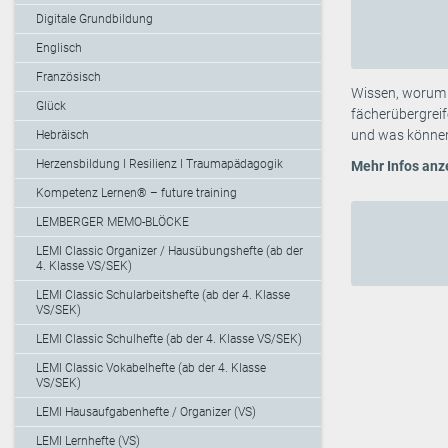
Digitale Grundbildung
Englisch
Französisch
Wissen, worum e
Glück
fächerübergreif
und was können 
Hebräisch
Herzensbildung I Resilienz I Traumapädagogik
Mehr Infos anz
Kompetenz Lernen® – future training
LEMBERGER MEMO-BLÖCKE
LEMI Classic Organizer / Hausübungshefte (ab der
4. Klasse VS/SEK)
LEMI Classic Schularbeitshefte (ab der 4. Klasse
VS/SEK)
LEMI Classic Schulhefte (ab der 4. Klasse VS/SEK)
LEMI Classic Vokabelhefte (ab der 4. Klasse
VS/SEK)
LEMI Hausaufgabenhefte / Organizer (VS)
LEMI Lernhefte (VS)