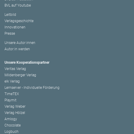
BVL auf Youtube
Leitbild
Verlagsgeschichte
Innovationen
Presse
Unsere Autor:innen
Autor:in werden
Unsere Kooperationspartner
Veritas Verlag
Mildenberger Verlag
elk Verlag
Lernserver - Individuelle Förderung
TimeTEX
Playmit
Verlag Weber
Verlag Hölzel
Amlogy
Chocolate
Logbuch