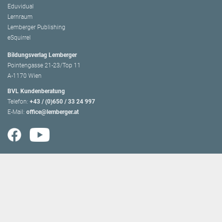
Eduvidual
Lernraum
Lemberger Publishing
eSquirrel
Bildungsverlag Lemberger
Pointengasse 21-23/Top 11
A-1170 Wien
BVL Kundenberatung
Telefon:
+43 / (0)650 / 33 24 997
E-Mail:
office@lemberger.at