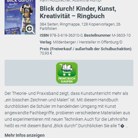
Karin Holzbrecher
;
Roswitha Humpf
Blick durch! Kinder, Kunst,
Kreativität – Ringbuch
384 Seiten, Ringmappe, 128 Kopiervorlagen, 26
Farbfolien
ISBN
978-3-619-36310-0,
Bestellnummer
M-3603-10
Verlag
: Mildenberger / Hersteller in Offenburg/D
Preis (Freiverkauf / außerhalb der Schulbuchaktion)
:
70,93 €
Der Theorie- und Praxisband zeigt, dass Kunstunterricht mehr als
„ein bisschen Zeichnen und Malen“ ist. Mit diesem Handbuch
durchblicken die Schüler im handelnden Umgang mit Kunst
angewandte Fachbegriffe, probieren verschiedene Materialien aus
und experimentieren mit neuen Techniken.Auch für die Lehrkräfte
heißt es mit diesem Band „Blick durch!“:Durchblicken Sie alle T� ...
Mehr Infos anzeigen