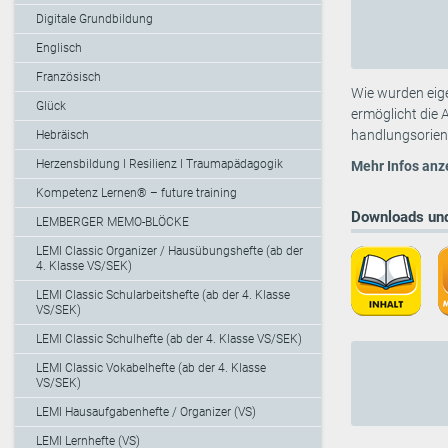
Digitale Grundbildung
Englisch
Französisch
Wie wurden eige
Glück
ermöglicht die 
handlungsorient
Hebräisch
Herzensbildung I Resilienz I Traumapädagogik
Mehr Infos anz
Kompetenz Lernen® – future training
Downloads und
LEMBERGER MEMO-BLÖCKE
LEMI Classic Organizer / Hausübungshefte (ab der
4. Klasse VS/SEK)
LEMI Classic Schularbeitshefte (ab der 4. Klasse
VS/SEK)
LEMI Classic Schulhefte (ab der 4. Klasse VS/SEK)
LEMI Classic Vokabelhefte (ab der 4. Klasse
VS/SEK)
LEMI Hausaufgabenhefte / Organizer (VS)
LEMI Lernhefte (VS)