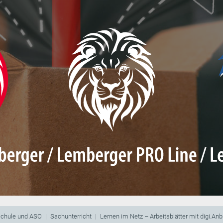
schule und ASO
Sachunterricht
Lernen im Netz – Arbeitsblätter mit digi.An