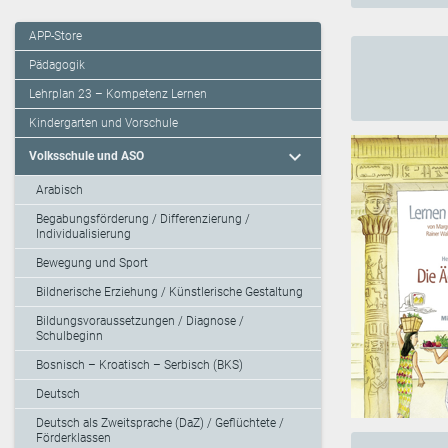
APP-Store
Pädagogik
Lehrplan 23 – Kompetenz Lernen
Kindergarten und Vorschule
expand_more
Volksschule und ASO
Arabisch
Begabungsförderung / Differenzierung /
Individualisierung
Bewegung und Sport
Bildnerische Erziehung / Künstlerische Gestaltung
Bildungsvoraussetzungen / Diagnose /
Schulbeginn
Bosnisch – Kroatisch – Serbisch (BKS)
Deutsch
Deutsch als Zweitsprache (DaZ) / Geflüchtete /
Förderklassen