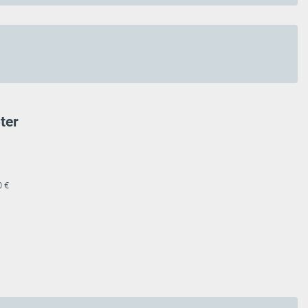
ter
0 €