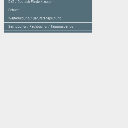
DaZ / Deutsch-Förderklassen
Schach
Weiterbildung / Berufsreifeprüfung
Sachbücher / Fachbücher / Tagungsbände
Herzensbildung / Resilienz / Traumapädagogik
Programmieren mit Kids
Deutschland – Grundschule
Deutschland – Gymnasium
Über den Verlag
Unsere Kooperati
Impressum, AGB und Lieferbestimmungen
Veritas Verlag
Kontakt
Mildenberger Verl
Kundenberatung (E-Mail)
elk Verlag
Auslieferung (Direktbestellung für den Buchhandel)
Lernserver - Indiv
Datenschutzerklärung
TimeTEX
Playmit
Lemberger Blog
Verlag Weber
BVL auf Facebook
Verlag Hölzel