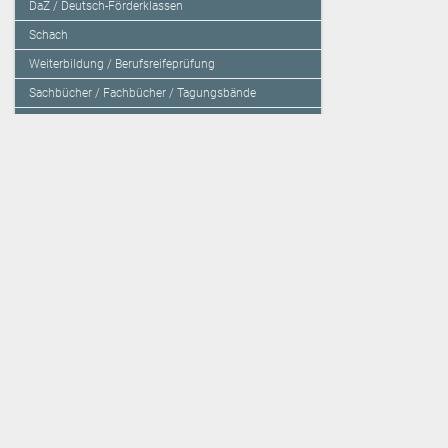
DaZ / Deutsch-Förderklassen
Schach
Weiterbildung / Berufsreifeprüfung
Sachbücher / Fachbücher / Tagungsbände
Herzensbildung / Resilienz / Traumapädagogik
Programmieren mit Kids
Deutschland – Grundschule
Deutschland – Gymnasium
Über den Verlag
Unsere Kooperati
Impressum, AGB und Lieferbestimmungen
Veritas Verlag
Kontakt
Mildenberger Verl
Kundenberatung (E-Mail)
elk Verlag
Auslieferung (Direktbestellung für den Buchhandel)
Lernserver - Indiv
Datenschutzerklärung
TimeTEX
Playmit
Lemberger Blog
Verlag Weber
BVL auf Facebook
Verlag Hölzel