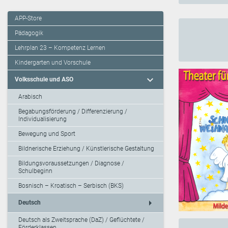
APP-Store
Pädagogik
Lehrplan 23 – Kompetenz Lernen
Kindergarten und Vorschule
expand_more
Volksschule und ASO
Arabisch
Begabungsförderung / Differenzierung /
Individualisierung
Bewegung und Sport
Bildnerische Erziehung / Künstlerische Gestaltung
Bildungsvoraussetzungen / Diagnose /
Schulbeginn
Bosnisch – Kroatisch – Serbisch (BKS)
arrow_right
Deutsch
Deutsch als Zweitsprache (DaZ) / Geflüchtete /
Förderklassen