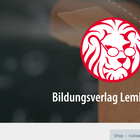
Shop
Volks