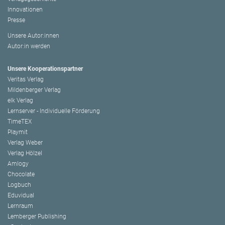
Innovationen
Presse
Unsere Autor:innen
Autor:in werden
Unsere Kooperationspartner
Veritas Verlag
Mildenberger Verlag
elk Verlag
Lernserver - Individuelle Förderung
TimeTEX
Playmit
Verlag Weber
Verlag Hölzel
Amlogy
Chocolate
Logbuch
Eduvidual
Lernraum
Lemberger Publishing