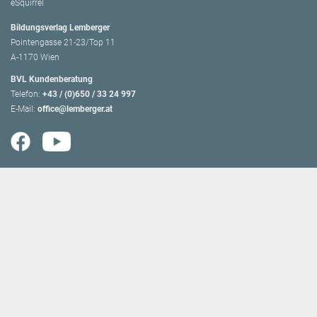
eSquirrel
Bildungsverlag Lemberger
Pointengasse 21-23/Top 11
A-1170 Wien
BVL Kundenberatung
Telefon:
+43 / (0)650 / 33 24 997
E-Mail:
office@lemberger.at