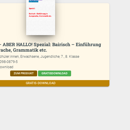
– ABER HALLO! Spezial: Bairisch – Einführung
rache, Grammatik etc.
chüler:innen, Erwachsene, Jugendliche; 7., 8. Klasse
7098-0879-5
download
ZUM PRODUKT
GRATISDOWNLOAD
GRATIS-DOWNLOAD