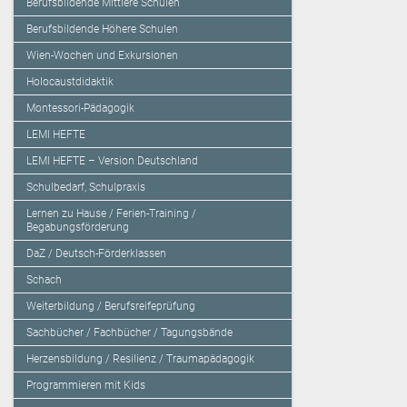
Berufsbildende Mittlere Schulen
Berufsbildende Höhere Schulen
Wien-Wochen und Exkursionen
Holocaustdidaktik
Montessori-Pädagogik
LEMI HEFTE
LEMI HEFTE – Version Deutschland
Schulbedarf, Schulpraxis
Lernen zu Hause / Ferien-Training /
Begabungsförderung
DaZ / Deutsch-Förderklassen
Schach
Weiterbildung / Berufsreifeprüfung
Sachbücher / Fachbücher / Tagungsbände
Herzensbildung / Resilienz / Traumapädagogik
Programmieren mit Kids