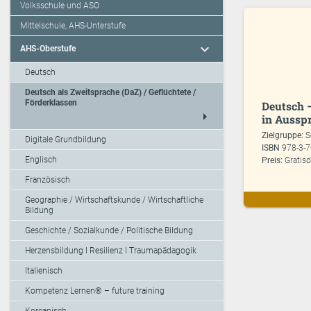
Volksschule und ASO
Mittelschule, AHS-Unterstufe
expand_more
AHS-Oberstufe
Deutsch
Deutsch als Zweitsprache (DaZ) / Geflüchtete /
Förderklassen
Deutsch 
arrow_right
in Aussp
Zielgruppe:
S
Digitale Grundbildung
ISBN
978-3-
Englisch
Preis:
Gratis
Französisch
Geographie / Wirtschaftskunde / Wirtschaftliche
Bildung
Geschichte / Sozialkunde / Politische Bildung
Herzensbildung I Resilienz I Traumapädagogik
Italienisch
Kompetenz Lernen® – future training
Koreanisch