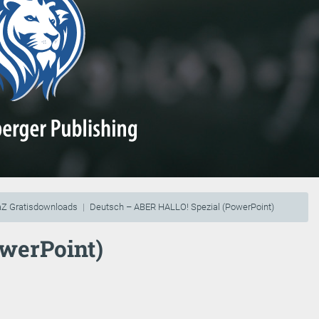
Z Gratisdownloads
Deutsch – ABER HALLO! Spezial (PowerPoint)
werPoint)