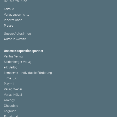
BVL auf Youtube
Leitbild
Verlagsgeschichte
Innovationen
Presse
Unsere Autor:innen
Autor:in werden
Unsere Kooperationspartner
Veritas Verlag
Mildenberger Verlag
elk Verlag
Lernserver - Individuelle Förderung
TimeTEX
Playmit
Verlag Weber
Verlag Hölzel
Amlogy
Chocolate
Logbuch
Eduvidual