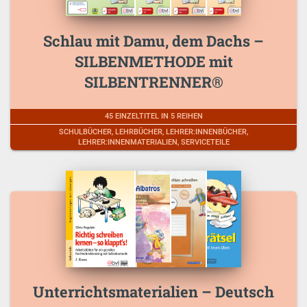
Schlau mit Damu, dem Dachs –
SILBENMETHODE mit
SILBENTRENNER®
45 EINZELTITEL IN 5 REIHEN
SCHULBÜCHER, LEHRBÜCHER, LEHRER:INNENBÜCHER,
LEHRER:INNENMATERIALIEN, SERVICETEILE
Unterrichtsmaterialien – Deutsch