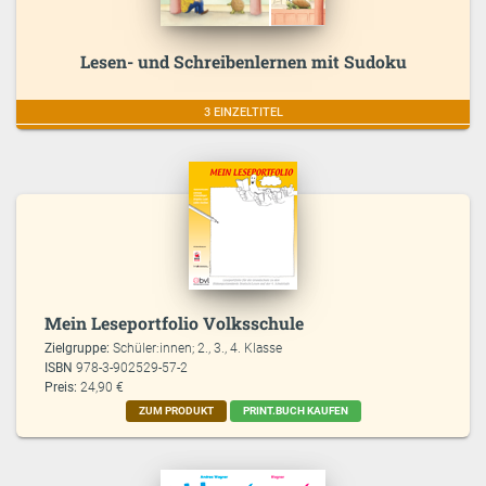
Lesen- und Schreibenlernen mit Sudoku
3 EINZELTITEL
Mein Leseportfolio Volksschule
Zielgruppe:
Schüler:innen; 2., 3., 4. Klasse
ISBN
978-3-902529-57-2
Preis:
24,90 €
ZUM PRODUKT
PRINT.BUCH KAUFEN