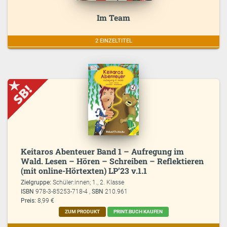
Im Team
2 EINZELTITEL
Keitaros Abenteuer Band 1 – Aufregung im
Wald. Lesen – Hören – Schreiben – Reflektieren
(mit online-Hörtexten) LP’23 v.1.1
Zielgruppe:
Schüler:innen; 1., 2. Klasse
ISBN
978-3-85253-718-4 ,
SBN
210.961
Preis:
8,99 €
ZUM PRODUKT
PRINT.BUCH KAUFEN