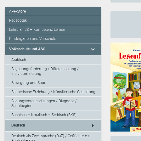
APP-Store
Pädagogik
Lehrplan 23 – Kompetenz Lernen
Kindergarten und Vorschule
expand_more
Volksschule und ASO
Arabisch
Begabungsförderung / Differenzierung /
Individualisierung
Bewegung und Sport
Bildnerische Erziehung / Künstlerische Gestaltung
Bildungsvoraussetzungen / Diagnose /
Schulbeginn
Bosnisch – Kroatisch – Serbisch (BKS)
arrow_right
Deutsch
Deutsch als Zweitsprache (DaZ) / Geflüchtete /
Förderklassen