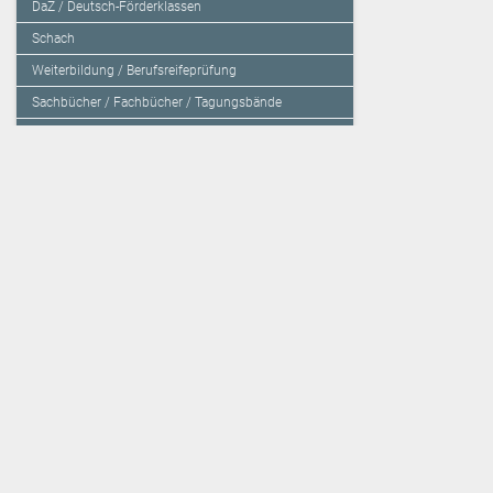
DaZ / Deutsch-Förderklassen
Schach
Weiterbildung / Berufsreifeprüfung
Sachbücher / Fachbücher / Tagungsbände
Herzensbildung / Resilienz / Traumapädagogik
Programmieren mit Kids
Deutschland – Grundschule
Deutschland – Gymnasium
Über den Verlag
Unsere Kooperati
Impressum, AGB und Lieferbestimmungen
Veritas Verlag
Kontakt
Mildenberger Verl
Kundenberatung (E-Mail)
elk Verlag
Auslieferung (Direktbestellung für den Buchhandel)
Lernserver - Indiv
Datenschutzerklärung
TimeTEX
Playmit
Lemberger Blog
Verlag Weber
BVL auf Facebook
Verlag Hölzel