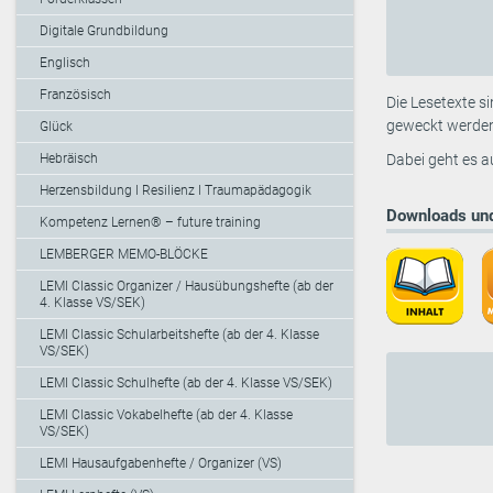
Digitale Grundbildung
Englisch
Französisch
Die Lesetexte 
geweckt werden
Glück
Hebräisch
Dabei geht es 
Herzensbildung I Resilienz I Traumapädagogik
Downloads und
Kompetenz Lernen® – future training
LEMBERGER MEMO-BLÖCKE
LEMI Classic Organizer / Hausübungshefte (ab der
4. Klasse VS/SEK)
LEMI Classic Schularbeitshefte (ab der 4. Klasse
VS/SEK)
LEMI Classic Schulhefte (ab der 4. Klasse VS/SEK)
LEMI Classic Vokabelhefte (ab der 4. Klasse
VS/SEK)
LEMI Hausaufgabenhefte / Organizer (VS)