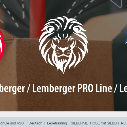
schule und ASO
Deutsch
Lesetraining – SILBENMETHODE mit SILBENTR