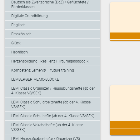
Deutsch als Zweitsprache (DaZ) / Geflüchtete /
Förderklassen
Digitale Grundbildung
Englisch
Französisch
Glück
Hebräisch
Herzensbildung I Resilienz I Traumapädagogik
Kompetenz Lernen® – future training
LEMBERGER MEMO-BLÖCKE
LEMI Classic Organizer / Hausübungshefte (ab der
4. Klasse VS/SEK)
LEMI Classic Schularbeitshefte (ab der 4. Klasse
VS/SEK)
LEMI Classic Schulhefte (ab der 4. Klasse VS/SEK)
LEMI Classic Vokabelhefte (ab der 4. Klasse
VS/SEK)
LEMI Hausaufgabenhefte / Organizer (VS)