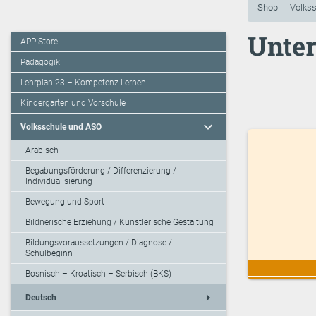
Shop
Volks
Unter
APP-Store
Pädagogik
Lehrplan 23 – Kompetenz Lernen
Kindergarten und Vorschule
expand_more
Volksschule und ASO
Arabisch
Begabungsförderung / Differenzierung /
Individualisierung
Bewegung und Sport
Bildnerische Erziehung / Künstlerische Gestaltung
Bildungsvoraussetzungen / Diagnose /
Schulbeginn
Bosnisch – Kroatisch – Serbisch (BKS)
arrow_right
Deutsch