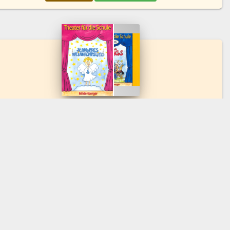
Theater in der Schule
8 EINZELTITEL
emberger
23/Top 11