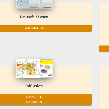
Deutsch / Lesen
22 EINZELTITEL
Inklusion
4 EINZELTITEL
FACHBÜCHER