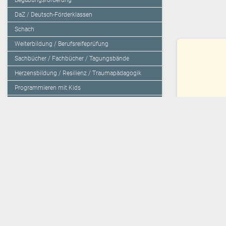
Begabungsförderung
DaZ / Deutsch-Förderklassen
Schach
Weiterbildung / Berufsreifeprüfung
Sachbücher / Fachbücher / Tagungsbände
Herzensbildung / Resilienz / Traumapädagogik
Programmieren mit Kids
Deutschland – Grundschule
Astrid L
Deutschland – Gymnasium
Zielgruppe:
S
ISBN
978-3-
Preis:
27,80 
Über den Verlag
Unsere Kooperati
Impressum, AGB und Lieferbestimmungen
Veritas Verlag
Kontakt
Mildenberger Verl
Kundenberatung (E-Mail)
elk Verlag