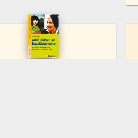
indgren und Ronja Räubertochter
chüler:innen; 3., 4. Klasse
85221-954-7
€
ZUM PRODUKT
PRINT.BUCH KAUFEN
onspartner
Bildungsverlag L
Pointengasse 21-
ag
A-1170 Wien