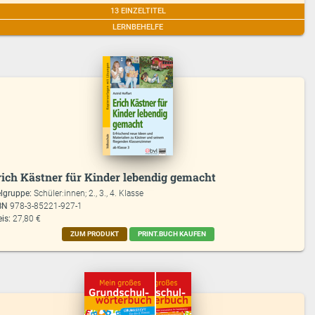
13 EINZELTITEL
LERNBEHELFE
rich Kästner für Kinder lebendig gemacht
elgruppe:
Schüler:innen; 2., 3., 4. Klasse
BN
978-3-85221-927-1
eis:
27,80 €
ZUM PRODUKT
PRINT.BUCH KAUFEN