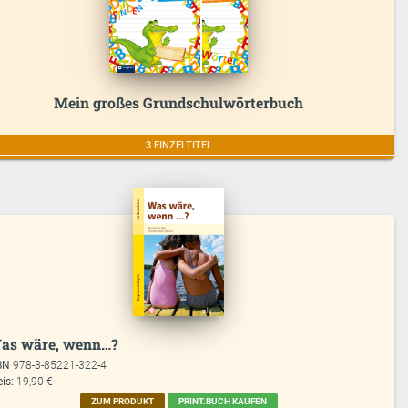
Mein großes Grundschulwörterbuch
3 EINZELTITEL
as wäre, wenn…?
BN
978-3-85221-322-4
eis:
19,90 €
ZUM PRODUKT
PRINT.BUCH KAUFEN