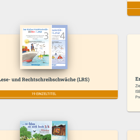
E
Lese- und Rechtschreibschwäche (LRS)
Zi
IS
19 EINZELTITEL
Pr