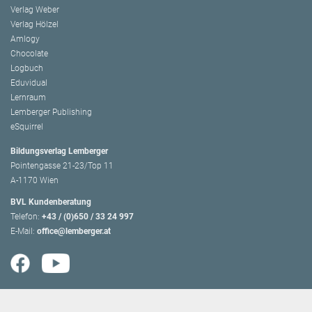
Verlag Weber
Verlag Hölzel
Amlogy
Chocolate
Logbuch
Eduvidual
Lernraum
Lemberger Publishing
eSquirrel
Bildungsverlag Lemberger
Pointengasse 21-23/Top 11
A-1170 Wien
BVL Kundenberatung
Telefon:
+43 / (0)650 / 33 24 997
E-Mail:
office@lemberger.at