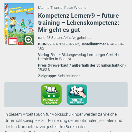
Marina Thuma
;
Peter Wiesner
Kompetenz Lernen® – future
training – Lebenskompetenz:
Mir geht es gut
rund 48 Seiten, A4, s/w, geheftet
ISBN
978-3-7098-0458-2,
Bestellnummer
G-4C-804-
582
Verlag
: BVL – Bildungsverlag Lemberger GmbH /
Hersteller in Wien/A
Preis (Freiverkauf / außerhalb der Schulbuchaktion)
:
19,90 €
Zielgruppe
: Schüler:innen
In diesem Arbeitsbuch für Volksschulkinder werden zahlreiche
Unterrichtsbeispiele zur Förderung der emotionalen, sozialen und
der Ich-Kompetenz vorgestellt.Im Bereich der