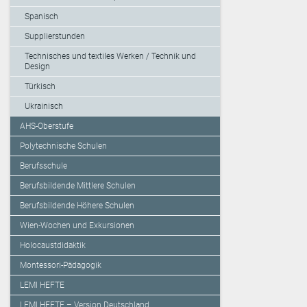
Spanisch
Supplierstunden
Technisches und textiles Werken / Technik und
Design
Türkisch
Ukrainisch
AHS-Oberstufe
Polytechnische Schulen
Berufsschule
Berufsbildende Mittlere Schulen
Berufsbildende Höhere Schulen
Wien-Wochen und Exkursionen
Holocaustdidaktik
Montessori-Pädagogik
LEMI HEFTE
LEMI HEFTE – Version Deutschland