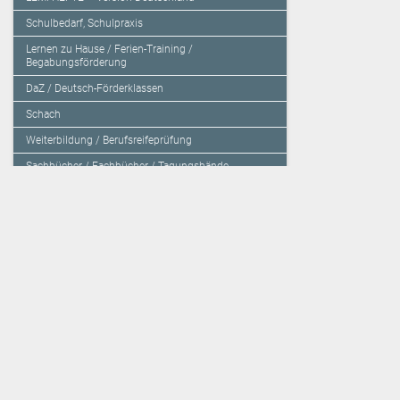
Schulbedarf, Schulpraxis
Lernen zu Hause / Ferien-Training /
Begabungsförderung
DaZ / Deutsch-Förderklassen
Schach
Weiterbildung / Berufsreifeprüfung
Sachbücher / Fachbücher / Tagungsbände
Herzensbildung / Resilienz / Traumapädagogik
Programmieren mit Kids
Deutschland – Grundschule
Deutschland – Gymnasium
Über den Verlag
Unsere Kooperati
Impressum, AGB und Lieferbestimmungen
Veritas Verlag
Kontakt
Mildenberger Verl
Kundenberatung (E-Mail)
elk Verlag