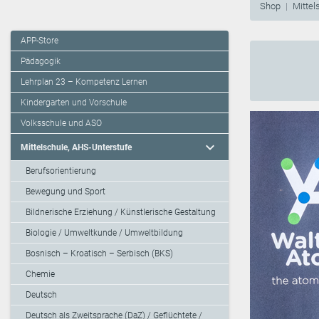
Shop
Mittel
APP-Store
Pädagogik
Lehrplan 23 – Kompetenz Lernen
Kindergarten und Vorschule
Volksschule und ASO
expand_more
Mittelschule, AHS-Unterstufe
Berufsorientierung
Bewegung und Sport
Bildnerische Erziehung / Künstlerische Gestaltung
Biologie / Umweltkunde / Umweltbildung
Bosnisch – Kroatisch – Serbisch (BKS)
Chemie
Deutsch
Deutsch als Zweitsprache (DaZ) / Geflüchtete /