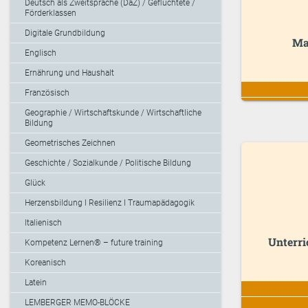
Deutsch als Zweitsprache (DaZ) / Geflüchtete /
Förderklassen
Digitale Grundbildung
Mat
Englisch
Ernährung und Haushalt
Französisch
Geographie / Wirtschaftskunde / Wirtschaftliche
Bildung
Geometrisches Zeichnen
Geschichte / Sozialkunde / Politische Bildung
Glück
Herzensbildung I Resilienz I Traumapädagogik
Italienisch
Unterri
Kompetenz Lernen® – future training
Koreanisch
Latein
LEMBERGER MEMO-BLÖCKE