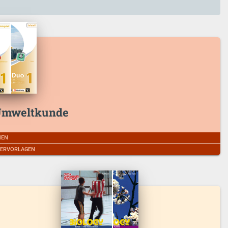
/ Umweltkunde
HEN
IERVORLAGEN