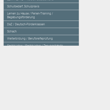
Schulbedarf, Schulpraxis
Lernen zu Hause / Ferien-Training /
Begabungsförderung
DaZ / Deutsch-Förderklassen
Schach
Weiterbildung / Berufsreifeprüfung
Sachbücher / Fachbücher / Tagungsbände
Herzensbildung / Resilienz / Traumapädagogik
Programmieren mit Kids
Deutschland – Grundschule
Deutschland – Gymnasium
Über den Verlag
Unsere Kooperati
Impressum, AGB und Lieferbestimmungen
Veritas Verlag
Kontakt
Mildenberger Verl
Kundenberatung (E-Mail)
elk Verlag