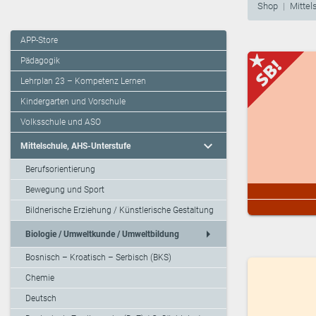
Shop
Mittel
APP-Store
Pädagogik
Lehrplan 23 – Kompetenz Lernen
Kindergarten und Vorschule
Volksschule und ASO
expand_more
Mittelschule, AHS-Unterstufe
Berufsorientierung
Bewegung und Sport
Bildnerische Erziehung / Künstlerische Gestaltung
arrow_right
Biologie / Umweltkunde / Umweltbildung
Bosnisch – Kroatisch – Serbisch (BKS)
Chemie
Deutsch