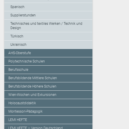
Spanisch
Supplierstunden
Technisches und textiles Werken / Technik und
Design
Türkisch
Ukrainisch
AHS-Oberstufe
Polytechnische Schulen
Berufsschule
Berufsbildende Mittlere Schulen
Berufsbildende Höhere Schulen
Wien-Wochen und Exkursionen
Holocaustdidaktik
Montessori-Pädagogik
LEMI HEFTE
LEMI HEFTE – Version Deutschland