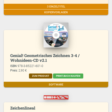
3 EINZELTITEL
KOPIERVORLAGEN
Genial! Geometrisches Zeichnen 3-4 /
Wohnideen-CD v2.1
ISBN
978-3-85221-601-0
Preis:
2,90 €
ZUM PRODUKT
PRINT.BUCH KAUFEN
SOFTWARE
Zeichenlineal