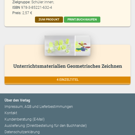
Zielgruppe:
Schüler:innen;
ISBN
978-3-85221-632-4
Preis:
2,57 €
ZUM PRODUKT
PRINT.BUCH KAUFEN
Unterrichtsmaterialien Geometrisches Zeichnen
4 EINZELTITEL
Über den Verlag
Impressum, AGB und Lieferbestimmungen
Kontakt
Kundenberatung (E-Mail)
Auslieferung (Direktbestellung für den Buchhandel)
Datenschutzerklärung