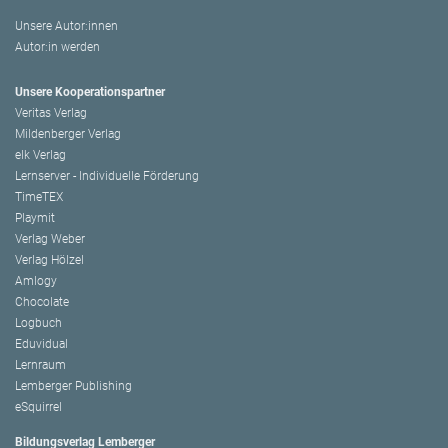
Unsere Autor:innen
Autor:in werden
Unsere Kooperationspartner
Veritas Verlag
Mildenberger Verlag
elk Verlag
Lernserver - Individuelle Förderung
TimeTEX
Playmit
Verlag Weber
Verlag Hölzel
Amlogy
Chocolate
Logbuch
Eduvidual
Lernraum
Lemberger Publishing
eSquirrel
Bildungsverlag Lemberger