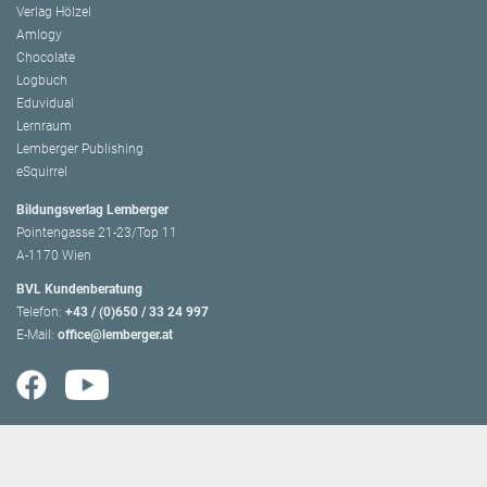
Verlag Hölzel
Amlogy
Chocolate
Logbuch
Eduvidual
Lernraum
Lemberger Publishing
eSquirrel
Bildungsverlag Lemberger
Pointengasse 21-23/Top 11
A-1170 Wien
BVL Kundenberatung
Telefon:
+43 / (0)650 / 33 24 997
E-Mail:
office@lemberger.at