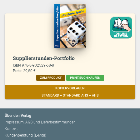
Supplierstunden-Portfolio
ISBN
978-3-902529-68-8
Preis:
29,80 €
ZUM PRODUKT
PRINT.BUCH KAUFEN
KOPIERVORLAGEN
STANDARD + STANDARD AHS + AHS
Über den Verlag
Impressum, AGB und Lieferbestimmungen
Kontakt
Kundenberatung (E-Mail)