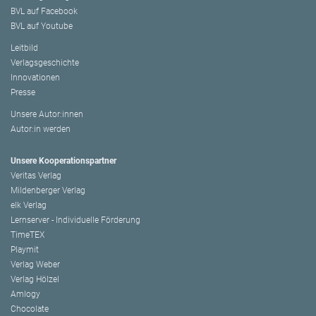
BVL auf Facebook
BVL auf Youtube
Leitbild
Verlagsgeschichte
Innovationen
Presse
Unsere Autor:innen
Autor:in werden
Unsere Kooperationspartner
Veritas Verlag
Mildenberger Verlag
elk Verlag
Lernserver - Individuelle Förderung
TimeTEX
Playmit
Verlag Weber
Verlag Hölzel
Amlogy
Chocolate