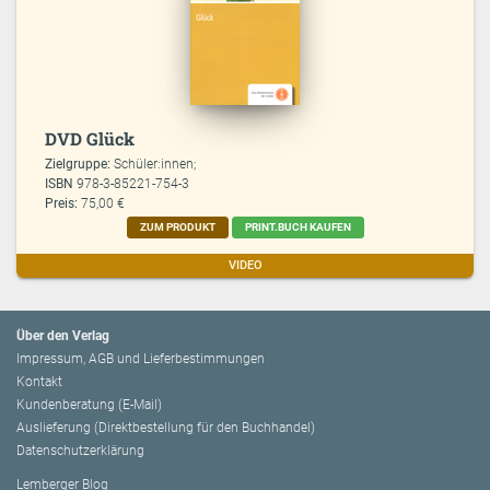
DVD Glück
Zielgruppe:
Schüler:innen;
ISBN
978-3-85221-754-3
Preis:
75,00 €
ZUM PRODUKT
PRINT.BUCH KAUFEN
VIDEO
Über den Verlag
Impressum, AGB und Lieferbestimmungen
Kontakt
Kundenberatung (E-Mail)
Auslieferung (Direktbestellung für den Buchhandel)
Datenschutzerklärung
Lemberger Blog