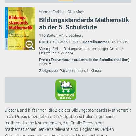
Werner Freißler
;
Otto Mayr
Bildungsstandards Mathematik
ab der 5. Schulstufe
116 Seiten, A4; broschiert
ISBN
978-3-85221-963-9,
Bestellnummer
G-219-639
Verlag
: BVL – Bildungsverlag Lemberger GmbH /
Hersteller in Wien/A
Preis (Freiverkauf / außerhalb der Schulbuchaktion)
:
23,50 €
Zielgruppe
: Pädagog:innen, 1. Klasse
Dieser Band hilft Ihnen, die Ziele der Bildungsstandards Mathematik
in die Praxis umzusetzen. Die Aufgaben schulen allgemeine
mathematische Kompetenzen, die für alle Ebenen des
mathematischen Denkens relevant sind: Logisches Denken,
Kombinationsvermögen, Erfassen der Problemstellung,