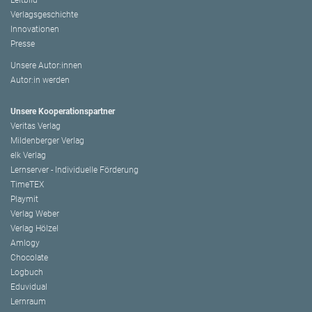
Leitbild
Verlagsgeschichte
Innovationen
Presse
Unsere Autor:innen
Autor:in werden
Unsere Kooperationspartner
Veritas Verlag
Mildenberger Verlag
elk Verlag
Lernserver - Individuelle Förderung
TimeTEX
Playmit
Verlag Weber
Verlag Hölzel
Amlogy
Chocolate
Logbuch
Eduvidual
Lernraum