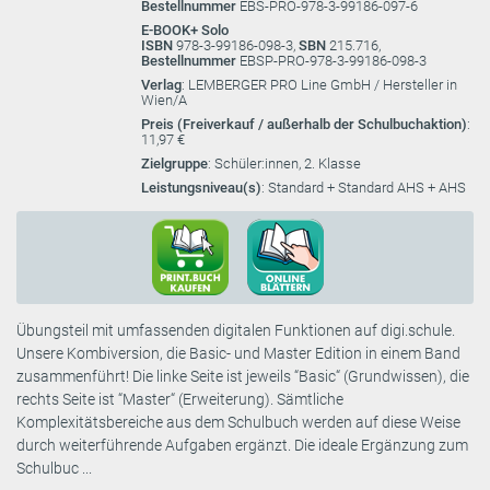
Bestellnummer
EBS-PRO-978-3-99186-097-6
E-BOOK+ Solo
ISBN
978-3-99186-098-3,
SBN
215.716,
Bestellnummer
EBSP-PRO-978-3-99186-098-3
Verlag
: LEMBERGER PRO Line GmbH / Hersteller in
Wien/A
Preis (Freiverkauf / außerhalb der Schulbuchaktion)
:
11,97 €
Zielgruppe
: Schüler:innen, 2. Klasse
Leistungsniveau(s)
: Standard + Standard AHS + AHS
Übungsteil mit umfassenden digitalen Funktionen auf digi.schule.
Unsere Kombiversion, die Basic- und Master Edition in einem Band
zusammenführt! Die linke Seite ist jeweils “Basic“ (Grundwissen), die
rechts Seite ist “Master“ (Erweiterung). Sämtliche
Komplexitätsbereiche aus dem Schulbuch werden auf diese Weise
durch weiterführende Aufgaben ergänzt. Die ideale Ergänzung zum
Schulbuc ...