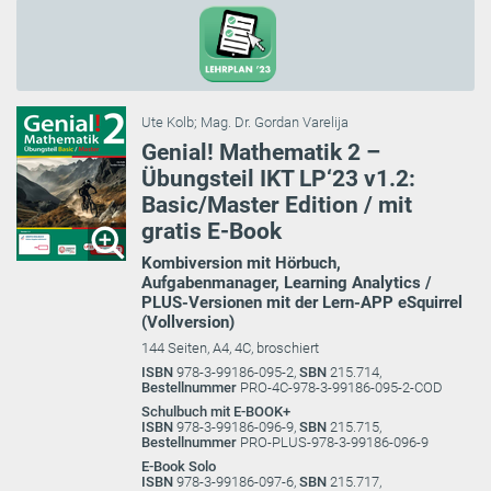
Ute Kolb
;
Mag. Dr. Gordan Varelija
Genial! Mathematik 2 –
Übungsteil IKT LP‘23 v1.2:
Basic/Master Edition / mit
gratis E-Book
Kombiversion mit Hörbuch,
Aufgabenmanager, Learning Analytics /
PLUS-Versionen mit der Lern-APP eSquirrel
(Vollversion)
144 Seiten, A4, 4C, broschiert
ISBN
978-3-99186-095-2,
SBN
215.714,
Bestellnummer
PRO-4C-978-3-99186-095-2-COD
Schulbuch mit E-BOOK+
ISBN
978-3-99186-096-9,
SBN
215.715,
Bestellnummer
PRO-PLUS-978-3-99186-096-9
E-Book Solo
ISBN
978-3-99186-097-6,
SBN
215.717,