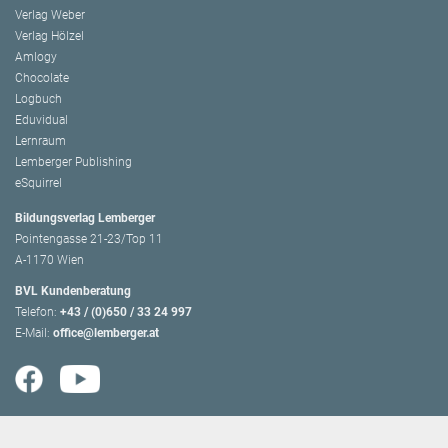
Verlag Weber
Verlag Hölzel
Amlogy
Chocolate
Logbuch
Eduvidual
Lernraum
Lemberger Publishing
eSquirrel
Bildungsverlag Lemberger
Pointengasse 21-23/Top 11
A-1170 Wien
BVL Kundenberatung
Telefon:
+43 / (0)650 / 33 24 997
E-Mail:
office@lemberger.at