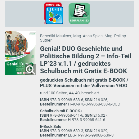
Benedikt Maukner
;
Mag. Anna Spies
;
Mag. Philipp
Sutner
Genial! DUO Geschichte und
Politische Bildung 2 – Info-Teil
LP’23 v.1.1 / gedrucktes
Schulbuch mit Gratis E-BOOK
gedrucktes Schulbuch mit gratis E-BOOK /
PLUS-Versionen mit der Vollversion YEDO
rund 100 Seiten, A4, 4C, broschiert
ISBN
978-3-99068-638-6,
SBN
216.026,
Bestellnummer
H-4C-978-3-99068-638-6-COD
Schulbuch mit E-BOOK+
ISBN
978-3-99068-641-6,
SBN
216.027,
Bestellnummer
H-978-3-99068-641-6
E-Book Solo
ISBN
978-3-99068-639-3,
SBN
216.029,
Bestellnummer
EBS-H-978-3-99068-639-3