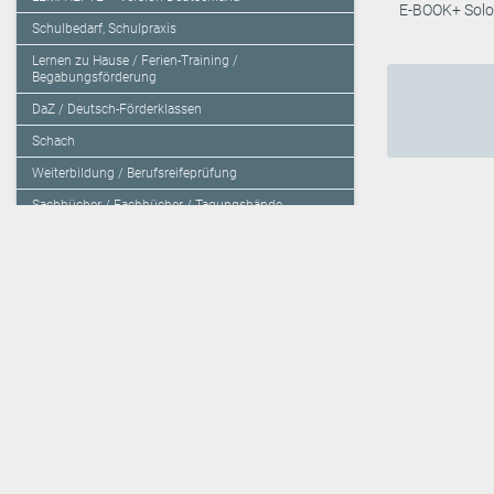
E-BOOK+ Solo
Schulbedarf, Schulpraxis
Lernen zu Hause / Ferien-Training /
Begabungsförderung
DaZ / Deutsch-Förderklassen
Schach
Weiterbildung / Berufsreifeprüfung
Sachbücher / Fachbücher / Tagungsbände
Herzensbildung / Resilienz / Traumapädagogik
Programmieren mit Kids
Deutschland – Grundschule
Deutschland – Gymnasium
Über den Verlag
Unsere Kooperati
Impressum, AGB und Lieferbestimmungen
Veritas Verlag
Kontakt
Mildenberger Verl
Kundenberatung (E-Mail)
elk Verlag