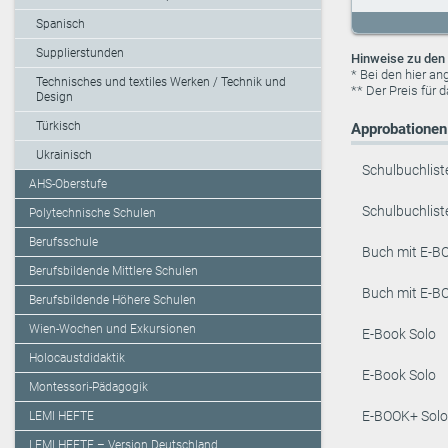
Spanisch
Supplierstunden
Hinweise zu den 
* Bei den hier a
Technisches und textiles Werken / Technik und
** Der Preis für 
Design
Türkisch
Approbationen 
Ukrainisch
Schulbuchlist
AHS-Oberstufe
Schulbuchlist
Polytechnische Schulen
Berufsschule
Buch mit E-B
Berufsbildende Mittlere Schulen
Buch mit E-B
Berufsbildende Höhere Schulen
Wien-Wochen und Exkursionen
E-Book Solo
Holocaustdidaktik
E-Book Solo
Montessori-Pädagogik
E-BOOK+ Solo
LEMI HEFTE
LEMI HEFTE – Version Deutschland