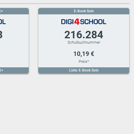
K+
E-Book Solo
3
216.284
10,19 €
K+
Liste: E-Book Solo