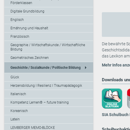
Förderklassen
Digitale Grundbildung
Englisch
Ernährung und Haushalt
Französisch
Die bewährte Sc
Geographie / Wirtschaftskunde / Wirtschaftliche
Bildung
Geschichts­dida
das Lexikon am 
Geometrisches Zeichnen
Mehr Infos anz
arrow_right
Geschichte / Sozialkunde / Politische Bildung
Glück
Downloads und
Herzensbildung I Resilienz I Traumapädagogik
Italienisch
Kompetenz Lernen® – future training
Koreanisch
SIA Schulbuch 
Latein
LEMBERGER MEMO-BLÖCKE
Schulbuchaktio