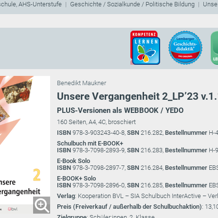
schule, AHS-Unterstufe
Geschichte / Sozialkunde / Politische Bildung
Unse
Benedikt Maukner
Unsere Vergangenheit 2_LP’23 v.1.
PLUS-Versionen als WEBBOOK / YEDO
160 Seiten, A4, 4C, broschiert
ISBN
978-3-903243-40-8,
SBN
216.282,
Bestellnummer
H-
Schulbuch mit E-BOOK+
ISBN
978-3-7098-2893-9,
SBN
216.283,
Bestellnummer
H-9
E-Book Solo
ISBN
978-3-7098-2897-7,
SBN
216.284,
Bestellnummer
EB
E-BOOK+ Solo
ISBN
978-3-7098-2896-0,
SBN
216.285,
Bestellnummer
EB
Verlag
: Kooperation BVL – SIA Schulbuch InterActive – Ver
Preis (Freiverkauf / außerhalb der Schulbuchaktion)
: 13,1
Zielgruppe
: Schüler:innen, 2. Klasse