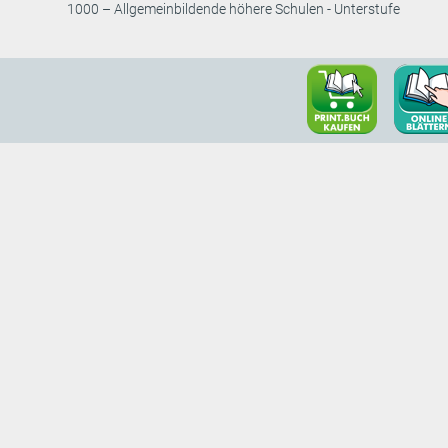
1000 – Allgemeinbildende höhere Schulen - Unterstufe
onspartner
Bildungsverlag L
Pointengasse 21-
ag
A-1170 Wien
BVL Kundenberat