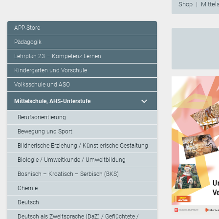
Shop
Mittel
APP-Store
Pädagogik
Lehrplan 23 – Kompetenz Lernen
Kindergarten und Vorschule
Volksschule und ASO
expand_more
Mittelschule, AHS-Unterstufe
Berufsorientierung
Bewegung und Sport
Bildnerische Erziehung / Künstlerische Gestaltung
Biologie / Umweltkunde / Umweltbildung
Bosnisch – Kroatisch – Serbisch (BKS)
Chemie
Deutsch
Deutsch als Zweitsprache (DaZ) / Geflüchtete /