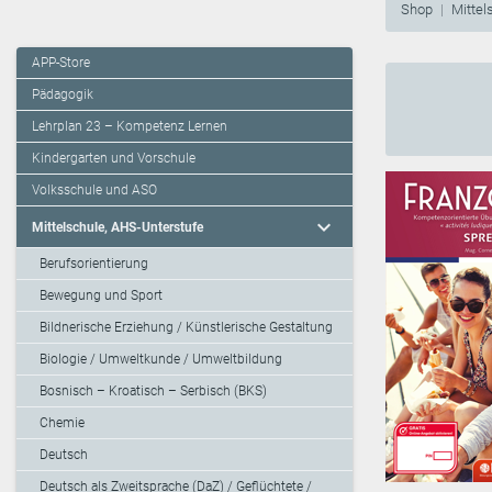
Shop
Mittel
APP-Store
Pädagogik
Lehrplan 23 – Kompetenz Lernen
Kindergarten und Vorschule
Volksschule und ASO
expand_more
Mittelschule, AHS-Unterstufe
Berufsorientierung
Bewegung und Sport
Bildnerische Erziehung / Künstlerische Gestaltung
Biologie / Umweltkunde / Umweltbildung
Bosnisch – Kroatisch – Serbisch (BKS)
Chemie
Deutsch
Deutsch als Zweitsprache (DaZ) / Geflüchtete /