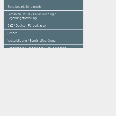
Schulbedarf, Schulpraxis
Lernen zu Hause / Ferien-Training /
Begabungsförderung
DaZ / Deutsch-Förderklassen
Schach
Weiterbildung / Berufsreifeprüfung
Sachbücher / Fachbücher / Tagungsbände
Herzensbildung / Resilienz / Traumapädagogik
Programmieren mit Kids
Deutschland – Grundschule
Deutschland – Gymnasium
Über den Verlag
Unsere Kooperati
Impressum, AGB und Lieferbestimmungen
Veritas Verlag
Kontakt
Mildenberger Verl
Kundenberatung (E-Mail)
elk Verlag