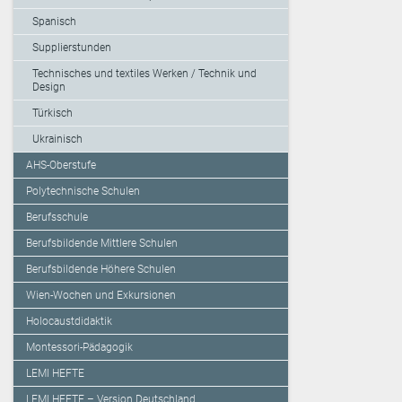
Spanisch
Supplierstunden
Technisches und textiles Werken / Technik und
Design
Türkisch
Ukrainisch
AHS-Oberstufe
Polytechnische Schulen
Berufsschule
Berufsbildende Mittlere Schulen
Berufsbildende Höhere Schulen
Wien-Wochen und Exkursionen
Holocaustdidaktik
Montessori-Pädagogik
LEMI HEFTE
LEMI HEFTE – Version Deutschland