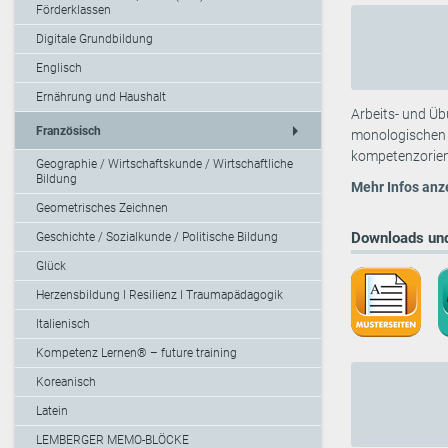
Förderklassen
Digitale Grundbildung
Englisch
Ernährung und Haushalt
Arbeits- und Ü
arrow_right
Französisch
monologischen u
kompetenzorien
Geographie / Wirtschaftskunde / Wirtschaftliche
Bildung
Mehr Infos anz
Geometrisches Zeichnen
Downloads und
Geschichte / Sozialkunde / Politische Bildung
Glück
Herzensbildung I Resilienz I Traumapädagogik
Italienisch
Kompetenz Lernen® – future training
Koreanisch
Latein
LEMBERGER MEMO-BLÖCKE