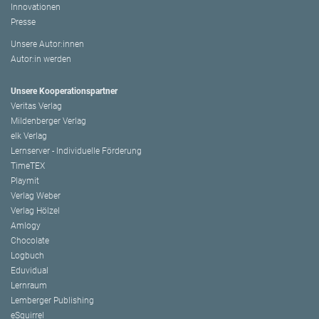
Innovationen
Presse
Unsere Autor:innen
Autor:in werden
Unsere Kooperationspartner
Veritas Verlag
Mildenberger Verlag
elk Verlag
Lernserver - Individuelle Förderung
TimeTEX
Playmit
Verlag Weber
Verlag Hölzel
Amlogy
Chocolate
Logbuch
Eduvidual
Lernraum
Lemberger Publishing
eSquirrel