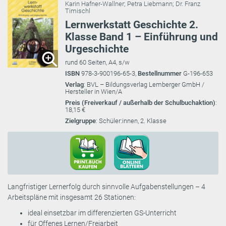
Karin Hafner-Wallner
;
Petra Liebmann
;
Dr. Franz
Timischl
Lernwerkstatt Geschichte 2.
Klasse Band 1 – Einführung und
Urgeschichte
rund 60 Seiten, A4, s/w
ISBN
978-3-900196-65-3,
Bestellnummer
G-196-653
Verlag
: BVL – Bildungsverlag Lemberger GmbH /
Hersteller in Wien/A
Preis (Freiverkauf / außerhalb der Schulbuchaktion)
:
18,15 €
Zielgruppe
: Schüler:innen, 2. Klasse
Langfristiger Lernerfolg durch sinnvolle Aufgabenstellungen – 4
Arbeitspläne mit insgesamt 26 Stationen:
ideal einsetzbar im differenzierten GS-Unterricht
für Offenes Lernen/Freiarbeit