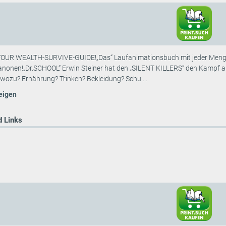
UR WEALTH-SURVIVE-GUIDE!„Das“ Laufanimationsbuch mit jeder Menge w
kanonen!„Dr.SCHOOL“ Erwin Steiner hat den „SILENT KILLERS“ den Kampf a
wozu? Ernährung? Trinken? Bekleidung? Schu ...
eigen
 Links