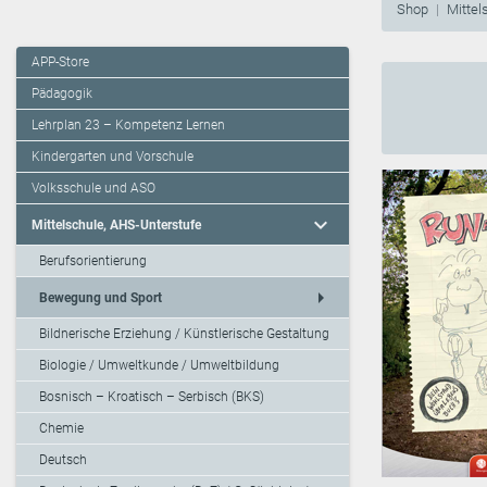
Shop
Mittel
APP-Store
Pädagogik
Lehrplan 23 – Kompetenz Lernen
Kindergarten und Vorschule
Volksschule und ASO
expand_more
Mittelschule, AHS-Unterstufe
Berufsorientierung
arrow_right
Bewegung und Sport
Bildnerische Erziehung / Künstlerische Gestaltung
Biologie / Umweltkunde / Umweltbildung
Bosnisch – Kroatisch – Serbisch (BKS)
Chemie
Deutsch