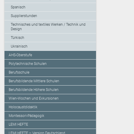
Spanisch
Supplierstunden
Technisches und textiles Werken / Technik und
Design
Türkisch
Ukrainisch
AHS-Oberstufe
Polytechnische Schulen
Berufsschule
Berufsbildende Mittlere Schulen
Berufsbildende Höhere Schulen
Wien-Wochen und Exkursionen
Holocaustdidaktik
Montessori-Pädagogik
LEMI HEFTE
LEMI HEFTE – Version Deutschland