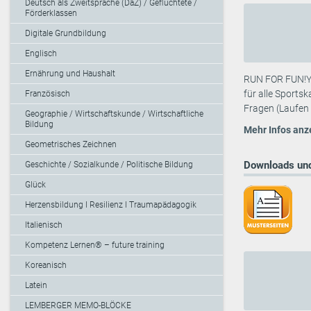
Deutsch als Zweitsprache (DaZ) / Geflüchtete /
Förderklassen
Digitale Grundbildung
Englisch
Ernährung und Haushalt
RUN FOR FUN!YO
für alle Sports
Französisch
Fragen (Laufen 
Geographie / Wirtschaftskunde / Wirtschaftliche
Bildung
Mehr Infos anz
Geometrisches Zeichnen
Downloads und
Geschichte / Sozialkunde / Politische Bildung
Glück
Herzensbildung I Resilienz I Traumapädagogik
Italienisch
Kompetenz Lernen® – future training
Koreanisch
Latein
LEMBERGER MEMO-BLÖCKE