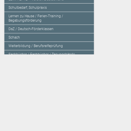
Schulbedarf, Schulpraxis
Lernen zu Hause / Ferien-Training /
Begabungsförderung
DaZ / Deutsch-Förderklassen
Schach
Weiterbildung / Berufsreifeprüfung
Sachbücher / Fachbücher / Tagungsbände
Herzensbildung / Resilienz / Traumapädagogik
Programmieren mit Kids
Deutschland – Grundschule
Deutschland – Gymnasium
Über den Verlag
Unsere Kooperati
Impressum, AGB und Lieferbestimmungen
Veritas Verlag
Kontakt
Mildenberger Verl
Kundenberatung (E-Mail)
elk Verlag