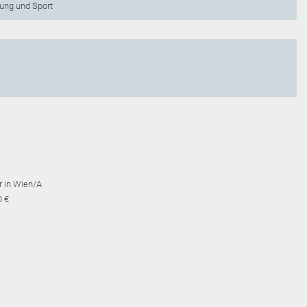
ung und Sport
r in Wien/A
0 €