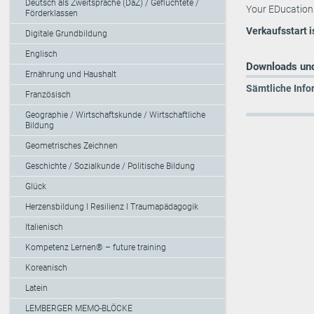
Deutsch als Zweitsprache (DaZ) / Geflüchtete /
Your EDucation O
Förderklassen
Verkaufsstart i
Digitale Grundbildung
Englisch
Downloads und
Ernährung und Haushalt
Sämtliche Info
Französisch
Geographie / Wirtschaftskunde / Wirtschaftliche
Bildung
Geometrisches Zeichnen
Geschichte / Sozialkunde / Politische Bildung
Glück
Herzensbildung I Resilienz I Traumapädagogik
Italienisch
Kompetenz Lernen® – future training
Koreanisch
Latein
LEMBERGER MEMO-BLÖCKE