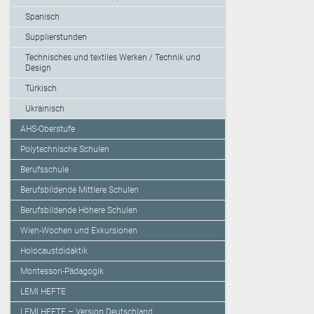
Spanisch
Supplierstunden
Technisches und textiles Werken / Technik und
Design
Türkisch
Ukrainisch
AHS-Oberstufe
Polytechnische Schulen
Berufsschule
Berufsbildende Mittlere Schulen
Berufsbildende Höhere Schulen
Wien-Wochen und Exkursionen
Holocaustdidaktik
Montessori-Pädagogik
LEMI HEFTE
LEMI HEFTE – Version Deutschland