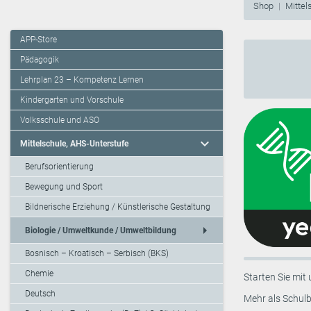
Shop
Mittel
APP-Store
Pädagogik
Lehrplan 23 – Kompetenz Lernen
Kindergarten und Vorschule
Volksschule und ASO
expand_more
Mittelschule, AHS-Unterstufe
Berufsorientierung
Bewegung und Sport
Bildnerische Erziehung / Künstlerische Gestaltung
arrow_right
Biologie / Umweltkunde / Umweltbildung
Bosnisch – Kroatisch – Serbisch (BKS)
Chemie
Starten Sie mit 
Deutsch
Mehr als Schulb