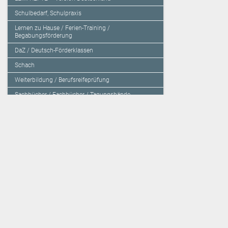
Schulbedarf, Schulpraxis
Lernen zu Hause / Ferien-Training /
Begabungsförderung
DaZ / Deutsch-Förderklassen
Schach
Weiterbildung / Berufsreifeprüfung
Sachbücher / Fachbücher / Tagungsbände
Herzensbildung / Resilienz / Traumapädagogik
Programmieren mit Kids
Deutschland – Grundschule
Deutschland – Gymnasium
Über den Verlag
Unsere Kooperati
Impressum, AGB und Lieferbestimmungen
Veritas Verlag
Kontakt
Mildenberger Verl
Kundenberatung (E-Mail)
elk Verlag