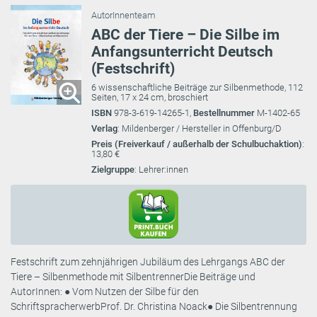
AutorInnenteam
ABC der Tiere – Die Silbe im
Anfangsunterricht Deutsch
(Festschrift)
6 wissenschaftliche Beiträge zur Silbenmethode, 112
Seiten, 17 x 24 cm, broschiert
ISBN
978-3-619-14265-1,
Bestellnummer
M-1402-65
Verlag
: Mildenberger / Hersteller in Offenburg/D
Preis (Freiverkauf / außerhalb der Schulbuchaktion)
:
13,80 €
Zielgruppe
: Lehrer:innen
Festschrift zum zehnjährigen Jubiläum des Lehrgangs ABC der
Tiere – Silbenmethode mit SilbentrennerDie Beiträge und
AutorInnen: ● Vom Nutzen der Silbe für den
SchriftspracherwerbProf. Dr. Christina Noack● Die Silbentrennung