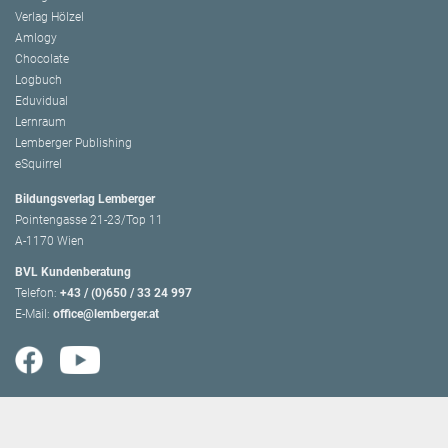
Verlag Hölzel
Amlogy
Chocolate
Logbuch
Eduvidual
Lernraum
Lemberger Publishing
eSquirrel
Bildungsverlag Lemberger
Pointengasse 21-23/Top 11
A-1170 Wien
BVL Kundenberatung
Telefon:
+43 / (0)650 / 33 24 997
E-Mail:
office@lemberger.at