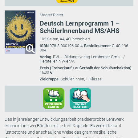
Magret Pinter
Deutsch Lernprogramm 1 –
SchülerInnenband MS/AHS
102 Seiten, A4, 4C; broschiert
ISBN
978-3-900196-00-4,
Bestellnummer
G-4C-196-
004
Verlag
: BVL – Bildungsverlag Lemberger GmbH /
Hersteller in Wien/A
Preis (Freiverkauf / außerhalb der Schulbuchaktion)
:
16,00 €
Zielgruppe
: Schüler:innen, 1. Klasse
Das in jahrelanger Entwicklungsarbeit praxiserprobte Lehrwerk
erscheint in zwei Bänden mit je fünf Kapiteln. Es vermittelt auf
lustbetonte und anschauliche Weise das grammatikalische