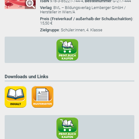
ISBN
978-3-85221-744-4,
Bestellnummer
G-217-444
Verlag
: BVL – Bildungsverlag Lemberger GmbH /
Hersteller in Wien/A
Preis (Freiverkauf / außerhalb der Schulbuchaktion)
:
15,50 €
Zielgruppe
: Schüler:innen, 4. Klasse
Downloads und Links