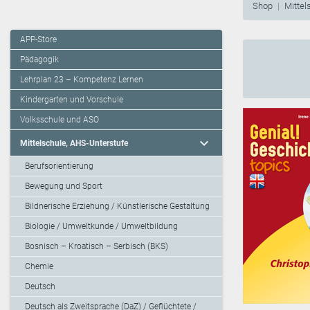
Shop
Mittel
APP-Store
Pädagogik
Lehrplan 23 – Kompetenz Lernen
Kindergarten und Vorschule
Volksschule und ASO
expand_more
Mittelschule, AHS-Unterstufe
Berufsorientierung
Bewegung und Sport
Bildnerische Erziehung / Künstlerische Gestaltung
Biologie / Umweltkunde / Umweltbildung
Bosnisch – Kroatisch – Serbisch (BKS)
Chemie
Deutsch
Deutsch als Zweitsprache (DaZ) / Geflüchtete /