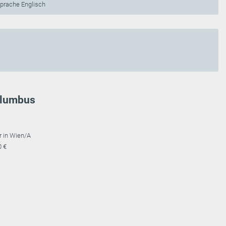
sprache Englisch
Columbus
r in Wien/A
0 €