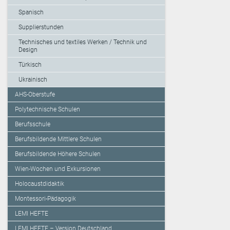
Spanisch
Supplierstunden
Technisches und textiles Werken / Technik und
Design
Türkisch
Ukrainisch
AHS-Oberstufe
Polytechnische Schulen
Berufsschule
Berufsbildende Mittlere Schulen
Berufsbildende Höhere Schulen
Wien-Wochen und Exkursionen
Holocaustdidaktik
Montessori-Pädagogik
LEMI HEFTE
LEMI HEFTE – Version Deutschland