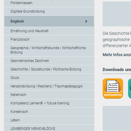
Förderklassen
Digitale Grundbildung
arrow_right
Englisch
Ernährung und Haushalt
Die Geschichte 
geographische T
Französisch
differenzierter 
Geographie / Wirtschaftskunde / Wirtschaftliche
Bildung
Mehr Infos anz
Geometrisches Zeichnen
Downloads und
Geschichte / Sozialkunde / Politische Bildung
Glück
Herzensbildung I Resilienz I Traumapädagogik
Italienisch
Kompetenz Lernen® – future training
Koreanisch
Latein
LEMBERGER MEMO-BLÖCKE