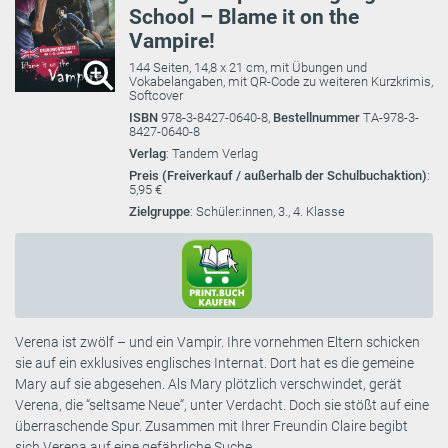
School – Blame it on the
Vampire!
144 Seiten, 14,8 x 21 cm, mit Übungen und
Vokabelangaben, mit QR-Code zu weiteren Kurzkrimis,
Softcover
ISBN
978-3-8427-0640-8,
Bestellnummer
TA-978-3-
8427-0640-8
Verlag
: Tandem Verlag
Preis (Freiverkauf / außerhalb der Schulbuchaktion)
:
5,95 €
Zielgruppe
: Schüler:innen, 3., 4. Klasse
Verena ist zwölf – und ein Vampir. Ihre vornehmen Eltern schicken
sie auf ein exklusives englisches Internat. Dort hat es die gemeine
Mary auf sie abgesehen. Als Mary plötzlich verschwindet, gerät
Verena, die “seltsame Neue“, unter Verdacht. Doch sie stößt auf eine
überraschende Spur. Zusammen mit Ihrer Freundin Claire begibt
sich Verena auf eine gefährliche Suche ...