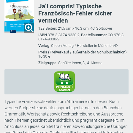
Ja’i compris! Typische
Französisch-Fehler sicher
vermeiden
128 Seiten; 21.5 cm x 16.3 cm, 4C, Softcover
ISBN
978-3-8174-9330-2,
Bestellnummer
CO-978-3-
8174-9330-2
Verlag
: Circon-Verlag / Hersteller in München/D
Preis (Freiverkauf / außerhalb der Schulbuchaktion)
:
10,30 €
Zielgruppe
: Schüler:innen, 3., 4. Klasse
Typische Französisch-Fehler zum Abtrainieren: In diesem Buch
werden Stolpersteine deutschsprachiger Lerner in den Bereichen
Grammatik, Wortschatz sowie Rechtschreibung und Aussprache
nach Themen geordnet übersichtlich und prägnant dargestellt. Im
Anschluss an jedes Kapitel trainieren abwechslungsreiche Übungen
und Rätsel das Gelernte. Zahlreiche Illustrationen und Infokästen