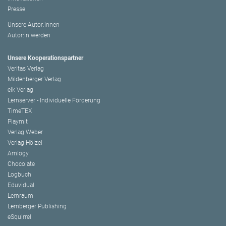
Presse
Unsere Autor:innen
Autor:in werden
Unsere Kooperationspartner
Veritas Verlag
Mildenberger Verlag
elk Verlag
Lernserver - Individuelle Förderung
TimeTEX
Playmit
Verlag Weber
Verlag Hölzel
Amlogy
Chocolate
Logbuch
Eduvidual
Lernraum
Lemberger Publishing
eSquirrel