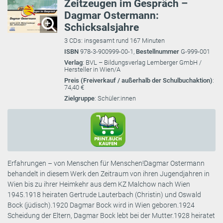
Zeitzeugen im Gespräch –
Dagmar Ostermann:
Schicksalsjahre
3 CDs: insgesamt rund 167 Minuten
ISBN
978-3-900999-00-1,
Bestellnummer
G-999-001
Verlag
: BVL – Bildungsverlag Lemberger GmbH /
Hersteller in Wien/A
Preis (Freiverkauf / außerhalb der Schulbuchaktion)
:
74,40 €
Zielgruppe
: Schüler:innen
Erfahrungen – von Menschen für Menschen!Dagmar Ostermann
behandelt in diesem Werk den Zeitraum von ihren Jugendjahren in
Wien bis zu ihrer Heimkehr aus dem KZ Malchow nach Wien
1945.1918 heiraten Gertrude Lauterbach (Christin) und Oswald
Bock (jüdisch).1920 Dagmar Bock wird in Wien geboren.1924
Scheidung der Eltern, Dagmar Bock lebt bei der Mutter.1928 heiratet