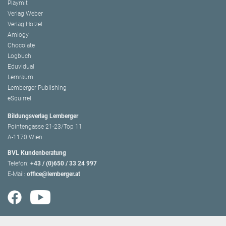
Playmit
Verlag Weber
Verlag Hölzel
Amlogy
Chocolate
Logbuch
Eduvidual
Lernraum
Lemberger Publishing
eSquirrel
Bildungsverlag Lemberger
Pointengasse 21-23/Top 11
A-1170 Wien
BVL Kundenberatung
Telefon:
+43 / (0)650 / 33 24 997
E-Mail:
office@lemberger.at