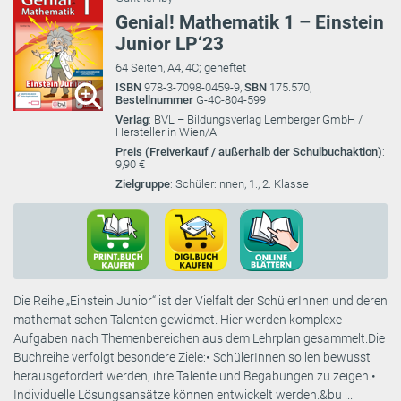
Genial! Mathematik 1 – Einstein
Junior LP‘23
64 Seiten, A4, 4C; geheftet
ISBN
978-3-7098-0459-9,
SBN
175.570,
Bestellnummer
G-4C-804-599
Verlag
: BVL – Bildungsverlag Lemberger GmbH /
Hersteller in Wien/A
Preis (Freiverkauf / außerhalb der Schulbuchaktion)
:
9,90 €
Zielgruppe
: Schüler:innen, 1., 2. Klasse
Die Reihe „Einstein Junior“ ist der Vielfalt der SchülerInnen und deren
mathematischen Talenten gewidmet. Hier werden komplexe
Aufgaben nach Themenbereichen aus dem Lehrplan gesammelt.Die
Buchreihe verfolgt besondere Ziele:• SchülerInnen sollen bewusst
herausgefordert werden, ihre Talente und Begabungen zu zeigen.•
Individuelle Lösungsansätze können entwickelt werden.&bu ...