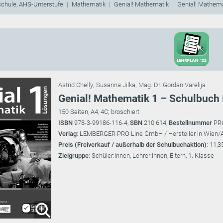
schule, AHS-Unterstufe
Mathematik
Genial! Mathematik
Genial! Mathema
Astrid Chelly
;
Susanna Jilka
;
Mag. Dr. Gordan Varelija
Genial! Mathematik 1 – Schulbuch I
150 Seiten, A4, 4C; broschiert
ISBN
978-3-99186-116-4,
SBN
210.614,
Bestellnummer
PR
Verlag
: LEMBERGER PRO Line GmbH / Hersteller in Wien/
Preis (Freiverkauf / außerhalb der Schulbuchaktion)
: 11,3
Zielgruppe
: Schüler:innen, Lehrer:innen, Eltern, 1. Klasse