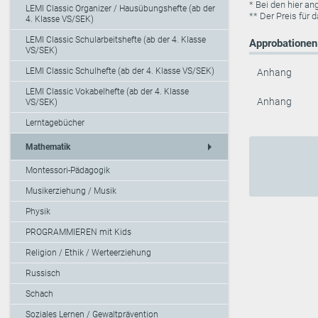
* Bei den hier a
LEMI Classic Organizer / Hausübungshefte (ab der
** Der Preis für 
4. Klasse VS/SEK)
LEMI Classic Schularbeitshefte (ab der 4. Klasse
Approbationen 
VS/SEK)
LEMI Classic Schulhefte (ab der 4. Klasse VS/SEK)
Anhang
LEMI Classic Vokabelhefte (ab der 4. Klasse
Anhang
VS/SEK)
Lerntagebücher
arrow_right
Mathematik
Montessori-Pädagogik
Musikerziehung / Musik
Physik
PROGRAMMIEREN mit Kids
Religion / Ethik / Werteerziehung
Russisch
Schach
Soziales Lernen / Gewaltprävention