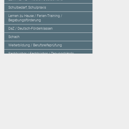
Schulbedarf, Schulpraxis
Lernen zu Hause / Ferien-Training /
Begabungsförderung
DaZ / Deutsch-Förderklassen
Schach
Weiterbildung / Berufsreifeprüfung
Sachbücher / Fachbücher / Tagungsbände
Herzensbildung / Resilienz / Traumapädagogik
Programmieren mit Kids
Deutschland – Grundschule
Deutschland – Gymnasium
Über den Verlag
Unsere Kooperati
Impressum, AGB und Lieferbestimmungen
Veritas Verlag
Kontakt
Mildenberger Verl
Kundenberatung (E-Mail)
elk Verlag