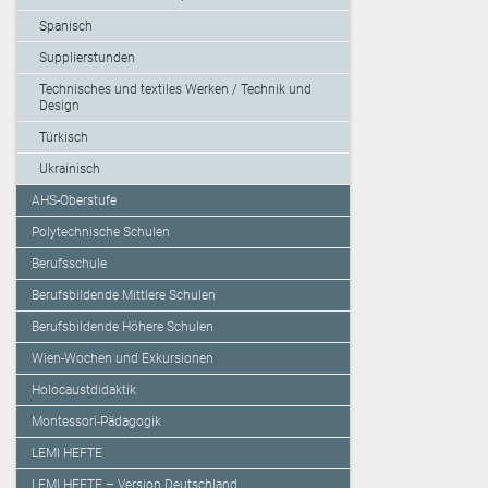
Spanisch
Supplierstunden
Technisches und textiles Werken / Technik und
Design
Türkisch
Ukrainisch
AHS-Oberstufe
Polytechnische Schulen
Berufsschule
Berufsbildende Mittlere Schulen
Berufsbildende Höhere Schulen
Wien-Wochen und Exkursionen
Holocaustdidaktik
Montessori-Pädagogik
LEMI HEFTE
LEMI HEFTE – Version Deutschland