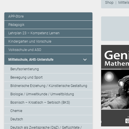
Shop
Mittel
APP-Store
Pädagogik
Lehrplan 23 – Kompetenz Lernen
Kindergarten und Vorschule
Volksschule und ASO
expand_more
Mittelschule, AHS-Unterstufe
Berufsorientierung
Bewegung und Sport
Bildnerische Erziehung / Künstlerische Gestaltung
Biologie / Umweltkunde / Umweltbildung
Bosnisch – Kroatisch – Serbisch (BKS)
Chemie
Deutsch
Deutsch als Zweitsprache (DaZ) / Geflüchtete /